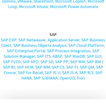
Domino
,
VMware
,
SharePoint
,
Microsoft Copilot
,
Microsoft
Loop
,
Microsoft Intune
,
Microsoft Power Automate
SAP
SAP ERP
,
SAP Netweaver
,
Application Server
,
SAP Business
Client
,
SAP Business Objects Analysis
,
SAP Cloud Platform
,
SAP Enterprise Portal
,
SAP Process Integration
,
SAP
Solution Manager
,
SAP ITS
,
ABAP
,
SAP MaxDB
,
SAP GUI
,
SAP FI/CO
,
SAP APO
,
SAP SD
,
SAP PP
,
SAP MM
,
SAP BW /
SAP BI
,
SAP HCM
,
SAP WM
,
SAP CS
,
SAP PI
,
SAP QM
,
SAP
Concur
,
SAP for Retail
,
SAP IS-U
,
SAP IS-A
,
SAP R/3
,
SAP
HANA
,
SAP S/4HANA
,
OpenUI5
,
Fiori