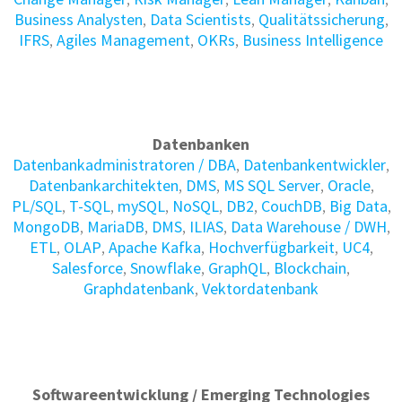
Business Analysten
,
Data Scientists
,
Qualitätssicherung
,
IFRS
,
Agiles Management
,
OKRs
,
Business Intelligence
Datenbanken
Daten­bank­administratoren / DBA
,
Daten­bank­entwickler
,
Daten­bank­architekten
,
DMS
,
MS SQL Server
,
Oracle
,
PL/SQL
,
T-SQL
,
mySQL
,
NoSQL
,
DB2
,
CouchDB
,
Big Data
,
MongoDB
,
MariaDB
,
DMS
,
ILIAS
,
Data Warehouse / DWH
,
ETL
,
OLAP
,
Apache Kafka
,
Hochverfügbarkeit
,
UC4
,
Salesforce
,
Snowflake
,
GraphQL
,
Blockchain
,
Graphdatenbank
,
Vektordatenbank
Softwareentwicklung / Emerging Technologies