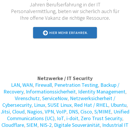
Jahren Berufserfahrung in der IT
Personalvermittlung, bieten wir sicherlich auch für
Ihre offene Vakanz die richtige Ressource.
HIER MEHR ERFAHREN.
Netzwerke / IT Security
LAN, WAN
,
Firewall
,
Penetration Testing
,
Backup /
Recovery
,
Informations­sicherheit
,
Identity Manage­ment
,
Virenschutz
,
ServiceNow
,
Netzwerksicherheit /
Cybersecurity
,
Linux
,
SUSE Linux
,
Red Hat / RHEL
,
Ubuntu
,
Jitsi
,
Cloud
,
Nagios
,
VPN
,
VoIP
,
DNS
,
Cisco
,
S/MIME
,
Unified
Communications (UC)
,
IoT
,
i-doit
,
Zero Trust Security
,
Cloudflare
,
SIEM
,
NIS-2
,
Digitale Souveränität
,
Industrial IT