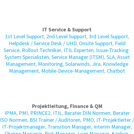
IT Service & Support
1st Level Support
,
2nd Level Support
,
3rd Level Support
,
Helpdesk / Service Desk / UHD
,
Onsite Support
,
Field
Service
,
Rollout Techniker
,
ITIL Experten
,
Issue-Tracking-
System Spezialisten
,
Service Manager (ITSM)
,
SLA
,
Asset
Management
,
Monitoring
,
Solarwinds
,
Jira
,
Knowledge
Management
,
Mobile-Device-Management
,
Chatbot
Projektleitung, Finance & QM
IPMA
,
PMI
,
PRINCE2
,
ITIL
,
Berater DIN Normen
,
Berater
ISO Normen
,
BSI Trainer / Auditoren
,
PMO
,
IT-Projektleiter /
IT-Projektmanager
,
Transition Manager
,
Interim Manager
,
Change Manager
,
Risk Manager
,
Lean Manager
,
Kanban
,