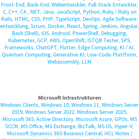
Front-End
,
Back-End
,
Webentwickler
,
Full-Stack Entwickler
,
C
,
C++
,
C#
,
.NET
,
Java
,
JavaScript
,
Python
,
Ruby
/
Ruby on
Rails
,
HTML
,
CSS
,
PHP
,
TypeScript
,
DevOps
,
Agile Soft­ware­
ent­wick­lung
,
Scrum
,
Docker
,
React
,
Spring
,
Jenkins
,
Angular
,
Bash (Shell)
,
iOS
,
Android
,
PowerShell
,
Debugging
,
Kubernetes
,
GCP
,
AWS
,
OpenShift
,
ISTQB Tester
,
SPS
,
Frameworks
,
ChatGPT
,
Flutter
,
Edge Computing
,
KI / AI
,
Quantum Computing
,
Generative KI
,
Low-Code-Plattform
,
Webassembly
,
LLM
Microsoft Infrastrukturen
Windows Clients
,
Windows 10
,
Windows 11
,
Windows Server
2019
,
Windows Server 2022
,
Windows Server 2025
,
Microsoft 365
,
Active Directory
,
Microsoft Azure
,
GPOs
,
MS
SCCM
,
MS Office
,
MS Exchange
,
BizTalk
,
MS IIS
,
Hyper-V
,
Microsoft Dynamics 365 Business Central
,
HCL Notes /