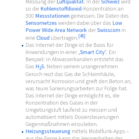
Messung der
Luftqualität
. In der
Schweiz
wird
so die
Kohlenstoffdioxid
-Konzentration an
300
Messstationen
gemessen. Die Daten des
Sensornetzes
werden dabei über das
Low
Power Wide Area Network
der
Swisscom
in
[
45
]
eine
Cloud
übertragen.
Das Internet der Dinge ist die Basis für
Anwendungen in einer „
Smart City
“. Ein
Beispiel: In Abwasserkanälen entsteht das
Gas
H
S
. Neben seinem unangenehmen
2
Geruch reizt das Gas die Schleimhäute,
verursacht Korrosion und greift den Beton an,
was teure Sanierungsarbeiten zur Folge hat.
Das Internet der Dinge ermöglicht es, die
Konzentration des Gases in der
Umgebungsluft laufend zu messen und
automatisiert mittels Dosiersteuerungen
Gegenmaßnahmen einzuleiten.
Heizungssteuerung
mittels Mobilfunk-Apps –
aus der Ferne kann das Heizverhalten der