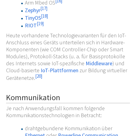
[
16
]
Arm Mbed OS
[
17
]
Zephyr
[
18
]
TinyOS
[
19
]
RIOT
Heute vorhandene Technologievarianten für den IoT-
Anschluss eines Geräts unterteilen sich in Hardware-
Komponenten (wie COM Controller-Chip oder Smart
Modules), Protokoll-Stacks (u.
a. für Basisprotokolle
des Internets sowie IoT-spezifische
Middleware
) und
Cloud-basierte
IoT-Plattformen
zur Bildung virtueller
[
20
]
Gerätenetze.
Kommunikation
Je nach Anwendungsfall kommen folgende
Kommunikationstechnologien in Betracht:
drahtgebundene Kommunikation über
Ethernet
oder
Powerline Communication