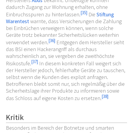
Herstellers
Abus
bekannt. Unbefugte konnten
dadurch Zugang zur Wohnung erhalten, ohne
[
35
]
Einbruchsspuren zu hinterlassen.
Die
Stiftung
Warentest
warnte, dass Versicherungen die Zahlung
bei Einbrüchen verweigern können, wenn solche
Geräte trotz bekannter Sicherheitslücken weiterhin
[
36
]
verwendet werden.
Entgegen dem Hersteller sieht
das BSI einen Hackerangriff als durchaus
wahrscheinlich an, sie vergeben die zweithöchste
[
37
]
Risikostufe.
In diesem konkreten Fall weigert sich
der Hersteller jedoch, fehlerhafte Geräte zu tauschen,
selbst wenn die Kunden dies explizit anfragen.
Betroffenen bleibt somit nur, sich regelmäßig über die
Sicherheitslage ihrer Produkte zu informieren sowie
[
38
]
das Schloss auf eigene Kosten zu ersetzen.
Kritik
Besonders im Bereich der Botnetze und smarten