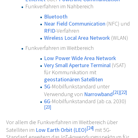
Funkverfahren im Nahbereich
Bluetooth
Near Field Communication
(NFC) und
RFID
-Verfahren
Wireless Local Area Network
(WLAN)
Funkverfahren im Weitbereich
Low Power Wide Area Network
Very Small Aperture Terminal
(VSAT)
für Kommunikation mit
geostationären Satelliten
5G
-Mobilfunkstandard unter
[
21
]
[
22
]
Verwendung von
Narrowband
6G
-Mobilfunkstandard (ab ca. 2030)
[
23
]
Vor allem die Funkverfahren im Weitbereich über
[
24
]
Satelliten im
Low Earth Orbit (LEO)
mit 5G-
Standard erweitern das IoT-Anwendungsspektrum für