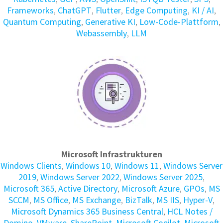
Frameworks
,
ChatGPT
,
Flutter
,
Edge Computing
,
KI / AI
,
Quantum Computing
,
Generative KI
,
Low-Code-Plattform
,
Webassembly
,
LLM
Microsoft Infrastrukturen
Windows Clients
,
Windows 10
,
Windows 11
,
Windows Server
2019
,
Windows Server 2022
,
Windows Server 2025
,
Microsoft 365
,
Active Directory
,
Microsoft Azure
,
GPOs
,
MS
SCCM
,
MS Office
,
MS Exchange
,
BizTalk
,
MS IIS
,
Hyper-V
,
Microsoft Dynamics 365 Business Central
,
HCL Notes /
Domino
,
VMware
,
SharePoint
,
Microsoft Copilot
,
Microsoft