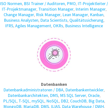
ISO Normen
,
BSI Trainer / Auditoren
,
PMO
,
IT-Projektleiter /
IT-Projektmanager
,
Transition Manager
,
Interim Manager
,
Change Manager
,
Risk Manager
,
Lean Manager
,
Kanban
,
Business Analysten
,
Data Scientists
,
Qualitätssicherung
,
IFRS
,
Agiles Management
,
OKRs
,
Business Intelligence
Datenbanken
Daten­bank­administratoren / DBA
,
Daten­bank­entwickler
,
Daten­bank­architekten
,
DMS
,
MS SQL Server
,
Oracle
,
PL/SQL
,
T-SQL
,
mySQL
,
NoSQL
,
DB2
,
CouchDB
,
Big Data
,
MongoDB
,
MariaDB
,
DMS
,
ILIAS
,
Data Warehouse / DWH
,