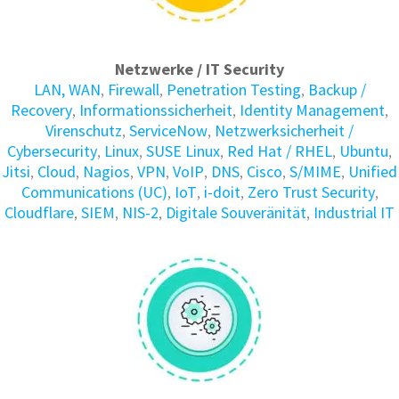
Netzwerke / IT Security
LAN, WAN
,
Firewall
,
Penetration Testing
,
Backup /
Recovery
,
Informations­sicherheit
,
Identity Manage­ment
,
Virenschutz
,
ServiceNow
,
Netzwerksicherheit /
Cybersecurity
,
Linux
,
SUSE Linux
,
Red Hat / RHEL
,
Ubuntu
,
Jitsi
,
Cloud
,
Nagios
,
VPN
,
VoIP
,
DNS
,
Cisco
,
S/MIME
,
Unified
Communications (UC)
,
IoT
,
i-doit
,
Zero Trust Security
,
Cloudflare
,
SIEM
,
NIS-2
,
Digitale Souveränität
,
Industrial IT