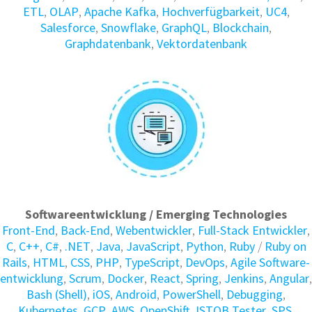
ETL
,
OLAP
,
Apache Kafka
,
Hochverfügbarkeit
,
UC4
,
Salesforce
,
Snowflake
,
GraphQL
,
Blockchain
,
Graphdatenbank
,
Vektordatenbank
Softwareentwicklung / Emerging Technologies
Front-End
,
Back-End
,
Webentwickler
,
Full-Stack Entwickler
,
C
,
C++
,
C#
,
.NET
,
Java
,
JavaScript
,
Python
,
Ruby
/
Ruby on
Rails
,
HTML
,
CSS
,
PHP
,
TypeScript
,
DevOps
,
Agile Soft­ware­
ent­wick­lung
,
Scrum
,
Docker
,
React
,
Spring
,
Jenkins
,
Angular
,
Bash (Shell)
,
iOS
,
Android
,
PowerShell
,
Debugging
,
Kubernetes
,
GCP
,
AWS
,
OpenShift
,
ISTQB Tester
,
SPS
,