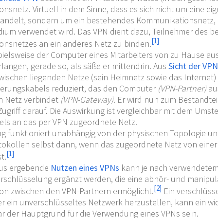
snetz. Virtuell in dem Sinne, dass es sich nicht um eine ei
andelt, sondern um ein bestehendes Kommunikationsnetz, 
ium verwendet wird. Das VPN dient dazu, Teilnehmer des 
[
1
]
nsnetzes an ein anderes Netz zu binden.
ielsweise der Computer eines Mitarbeiters von zu Hause aus 
langen, gerade so, als säße er mittendrin. Aus
Sicht der VP
wischen liegenden Netze (sein Heimnetz sowie das Internet)
gerungskabels reduziert, das den Computer
(VPN-Partner)
au
 Netz verbindet
(VPN-Gateway)
. Er wird nun zum Bestandtei
Zugriff darauf. Die Auswirkung ist vergleichbar mit dem Um
ls an das per VPN zugeordnete Netz.
ng funktioniert unabhängig von der physischen Topologie 
okollen selbst dann, wenn das zugeordnete Netz von eine
[
1
]
t.
aus ergebende
Nutzen eines VPNs
kann je nach verwendetem
erschlüsselung ergänzt werden, die eine abhör- und manipul
[
2
]
n zwischen den VPN-Partnern ermöglicht.
Ein verschlüsse
 ein unverschlüsseltes Netzwerk herzustellen, kann ein wic
ar der Hauptgrund für die Verwendung eines VPNs sein.