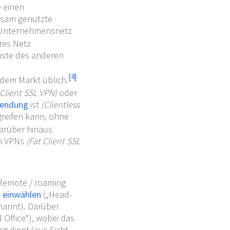
e einen
nsam genutzte
s Unternehmensnetz
res Netz
enste des anderen
[
4
]
 dem Markt üblich.
 Client SSL VPN)
oder
endung
ist
(Clientless
greifen kann, ohne
arüber hinaus
en VPNs
(Fat Client SSL
„Remote / roaming
a einwählen
(„Head-
annt). Darüber
 Office“), wobei das
g dient (aus Sicht