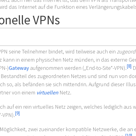
rd das Internet auf die Funktion eines Verlängerungskabels
onelle VPNs
VPN seine Teilnehmer bindet, wird teilweise auch ein
zugeord
 kann in einem physischen Netz münden, in das externe Ger
[
8
]
PN-)
Gateway
aufgenommen werden („End-to-Site“-VPN).
D
estandteil des zugeordneten Netzes und sind nun von dort
ch so, als befänden sie sich mittendrin. Aufgrund dieser Illu
rtner von einem
virtuellen
Netz.
 auf ein rein virtuelles Netz zeigen, welches lediglich aus
[
9
]
“-VPN).
Möglichkeit, zwei zueinander kompatible Netzwerke, die an
[
10
]