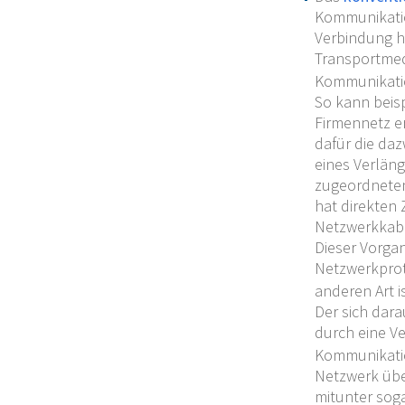
Kommunikation
Verbindung h
Transportmed
Kommunikatio
So kann beisp
Firmennetz er
dafür die daz
eines Verlän
zugeordneten
hat direkten 
Netzwerkkabe
Dieser Vorga
Netzwerkprot
anderen Art is
Der sich dar
durch eine V
Kommunikatio
Netzwerk über
mitunter sog