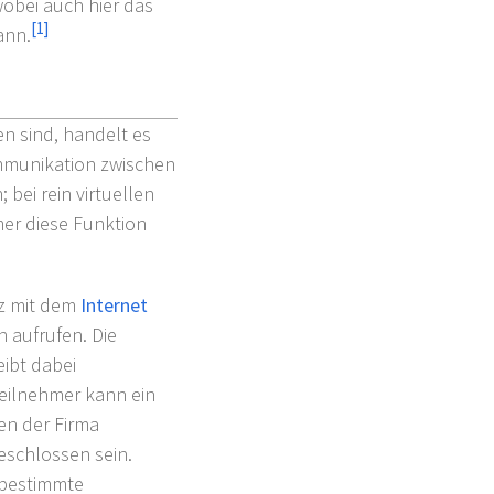
obei auch hier das
[
1
]
ann.
n sind, handelt es
ommunikation zwischen
; bei rein virtuellen
mer diese Funktion
tz mit dem
Internet
 aufrufen. Die
eibt dabei
eilnehmer kann ein
en der Firma
eschlossen sein.
f bestimmte