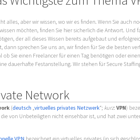
s Wichtigste zum Thema 
cht alles, aber wir wissen, wo wir es finden. Wenn Sie auch 
ssen möchten, finden Sie hier sicherlich die Antwort. Und fa
igen, der all dieses Wissen bereits aufgebaut und erfolgreic
t, dann sprechen Sie uns an, wir finden für Sie die besten v
l ob Sie einen Freelancer für einen Tag benötigen oder einen
ine dauerhafte Festanstellung. Wir stehen für Secure Staffin
rivate Network
work
(
deutsch
„
virtuelles
privates
Netzwerk
“;
kurz
:
VPN
) beze
, die von Unbeteiligten nicht einsehbar ist, und hat zwei unte
onelle VPN
bezeichnet ein virtuelles privates (in sich geschl