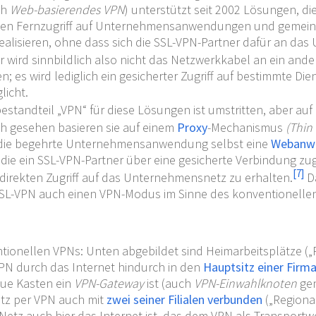
ch
Web-basierendes VPN
) unterstützt seit 2002 Lösungen, di
lten Fernzugriff auf Unternehmensanwendungen und gemei
ealisieren, ohne dass sich die SSL-VPN-Partner dafür an da
r wird sinnbildlich also nicht das Netzwerkkabel an ein ande
; es wird lediglich ein gesicherter Zugriff auf bestimmte Di
licht.
tandteil „VPN“ für diese Lösungen ist umstritten, aber auf
h gesehen basieren sie auf einem
Proxy
-Mechanismus
(Thin
 die begehrte Unternehmensanwendung selbst eine
Webanw
f die ein SSL-VPN-Partner über eine gesicherte Verbindung zu
[
7
]
 direkten Zugriff auf das Unternehmensnetz zu erhalten.
D
SSL-VPN auch einen VPN-Modus im Sinne des konventionell
ntionellen VPNs: Unten abgebildet sind Heimarbeitsplätze (
 VPN durch das Internet hindurch in den
Hauptsitz einer Firm
laue Kasten ein
VPN-Gateway
ist (auch
VPN-Einwahlknoten
gen
itz per VPN auch mit
zwei seiner Filialen verbunden
(„Regional
etz auch hier das Internet ist, das dem VPN als Transportwe