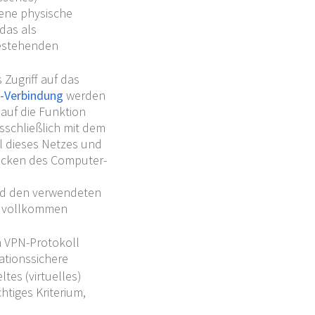
gene physische
das als
bestehenden
Zugriff auf das
N-Verbindung
werden
 auf die Funktion
sschließlich mit dem
l dieses Netzes und
stecken des Computer-
und den verwendeten
r vollkommen
 VPN-Protokoll
ationssichere
ltes (virtuelles)
htiges Kriterium,