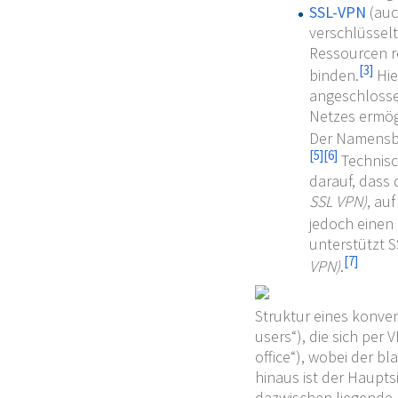
SSL-VPN
(au
verschlüsse
Ressourcen r
[
3
]
binden.
Hie
angeschlossen
Netzes ermög
Der Namensbes
[
5
]
[
6
]
Technisc
darauf, dass
SSL VPN)
, au
jedoch einen
unterstützt 
[
7
]
VPN)
.
Struktur eines konve
users“), die sich per
office“), wobei der b
hinaus ist der Haupts
dazwischen liegende N