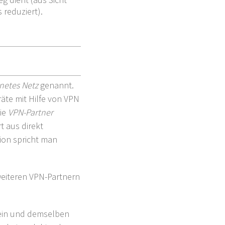
 reduziert).
netes Netz
genannt.
äte mit Hilfe von VPN
ie
VPN-Partner
 aus direkt
sion spricht man
 weiteren VPN-Partnern
 ein und demselben