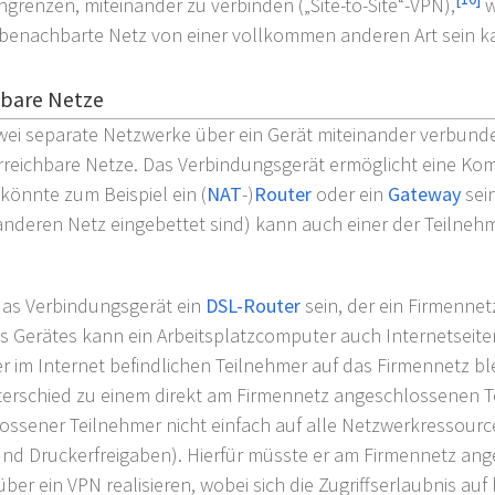
renzen, miteinander zu verbinden („Site-to-Site“-VPN),
w
benachbarte Netz von einer vollkommen anderen Art sein k
hbare Netze
ei separate Netzwerke über ein Gerät miteinander verbunde
erreichbare Netze. Das Verbindungsgerät ermöglicht eine K
önnte zum Beispiel ein (
NAT
-)
Router
oder ein
Gateway
sein
anderen Netz eingebettet sind) kann auch einer der Teilneh
das Verbindungsgerät ein
DSL-Router
sein, der ein Firmenne
s Gerätes kann ein Arbeitsplatzcomputer auch Internetseiten
er im Internet befindlichen Teilnehmer auf das Firmennetz bl
terschied zu einem direkt am Firmennetz angeschlossenen T
ossener Teilnehmer nicht einfach auf alle Netzwerkressourc
 und Druckerfreigaben). Hierfür müsste er am Firmennetz ang
über ein VPN realisieren, wobei sich die Zugriffserlaubnis au