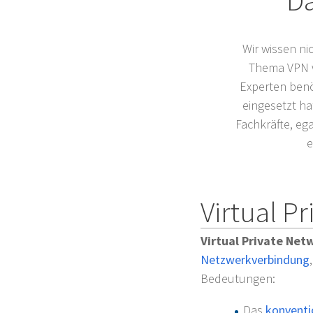
Da
Wir wissen ni
Thema VPN wi
Experten benöt
eingesetzt ha
Fachkräfte, ega
e
Virtual P
Virtual Private Net
Netzwerkverbindung
Bedeutungen:
Das
konventi