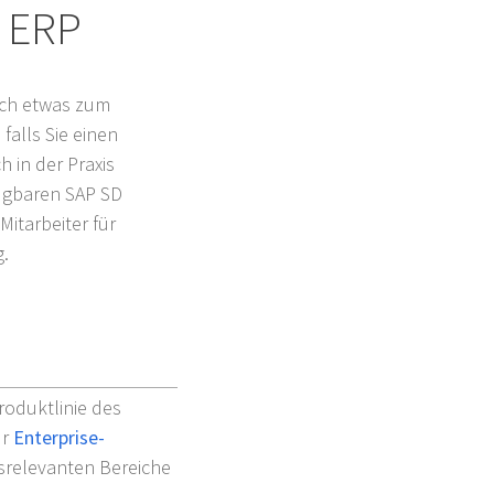
 ERP
noch etwas zum
falls Sie einen
h in der Praxis
fügbaren SAP SD
Mitarbeiter für
g.
roduktlinie des
ür
Enterprise-
tsrelevanten Bereiche