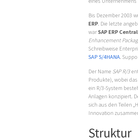
eines Unternehmens
Bis Dezember 2003 
ERP
. Die letzte ange
war
SAP ERP Centra
Enhancement Packag
Schreibweise Enterpr
SAP S/4HANA
. Suppo
Der Name
SAP R/3
ent
Produkte), wobei das 
ein R/3-System beste
Anlagen konzipiert. 
sich aus den Teilen „
Innovation zusamme
Struktur