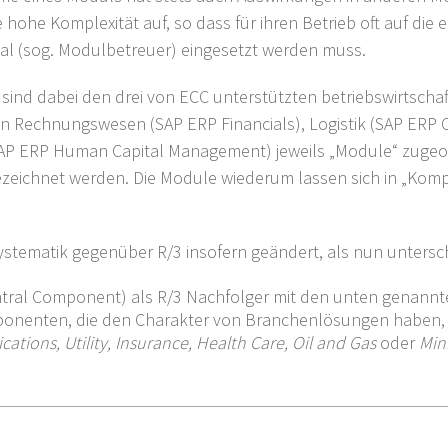
e hohe Komplexität auf, so dass für ihren Betrieb oft auf die
nal (sog. Modulbetreuer) eingesetzt werden muss.
ind dabei den drei von ECC unterstützten betriebswirtschaf
Rechnungswesen (SAP ERP Financials), Logistik (SAP ERP O
SAP ERP Human Capital Management) jeweils „Module“ zugeor
ezeichnet werden. Die Module wiederum lassen sich in „Ko
Systematik gegenüber R/3 insofern geändert, als nun untersc
tral Component) als R/3 Nachfolger mit den unten genann
onenten, die den Charakter von Branchenlösungen haben,
tions, Utility, Insurance, Health Care, Oil and Gas
oder
Min