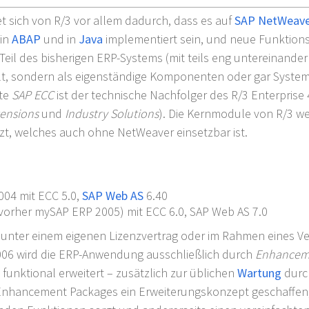
t sich von R/3 vor allem dadurch, dass es auf
SAP NetWeave
 in
ABAP
und in
Java
implementiert sein, und neue Funktion
 Teil des bisherigen ERP-Systems (mit teils eng untereinande
llt, sondern als eigenständige Komponenten oder gar Systeme
te
SAP ECC
ist der technische Nachfolger des R/3 Enterprise 4
tensions
und
Industry Solutions
). Die Kernmodule von R/3 w
zt, welches auch ohne NetWeaver einsetzbar ist.
04 mit ECC 5.0,
SAP Web AS
6.40
(vorher mySAP ERP 2005) mit ECC 6.0, SAP Web AS 7.0
h unter einem eigenen Lizenzvertrag oder im Rahmen eines Ve
2006 wird die ERP-Anwendung ausschließlich durch
Enhancem
funktional erweitert
– zusätzlich zur üblichen
Wartung
durc
Enhancement Packages ein Erweiterungskonzept geschaffen, 