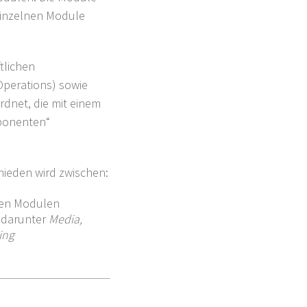
 einzelnen Module
tlichen
perations) sowie
dnet, die mit einem
mponenten“
hieden wird zwischen:
ten Modulen
 darunter
Media,
ing