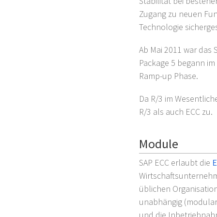
Stabilität bei besteh
Zugang zu neuen Funk
Technologie sicherges
Ab Mai 2011 war das 
Package 5 begann im
Ramp-up Phase.
Da R/3 im Wesentliche
R/3 als auch ECC zu.
Module
SAP ECC erlaubt die
E
Wirtschaftsunternehm
üblichen Organisation
unabhängig (modular)
und die Inbetriebnah