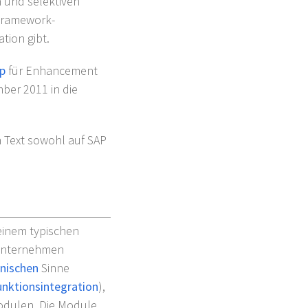
n und selektiven
-Framework-
tion gibt.
p
für Enhancement
er 2011 in die
n Text sowohl auf SAP
 einem typischen
 Unternehmen
nischen
Sinne
unktionsintegration
),
odulen. Die Module