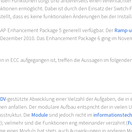
enden Funktionen sorgt und andererseits einen vereinfachte
tionen ermöglicht. Dabei ist durch den Einsatz der Switch
tellt, dass es keine funktionalen Änderungen bei der Installa
SAP Enhancement Package 5 generell verfügbar. Der
Ramp-u
 Dezember 2010. Das Enhancement Package 6 ging im Novemb
n in ECC aufgegangen ist, treffen die Aussagen im folgende
DV
-gestützte Abwicklung einer Vielzahl der Aufgaben, die in
en anfallen. Der modulare Aufbau entspricht der in vielen
sstruktur. Die
Module
sind jedoch nicht im
informationstech
; vielmehr sind die Funktionen eng miteinander verzahnt (
F
me eines Moduls hat stets auch Auswirkungen in anderen M