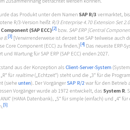
 im Zusammenhang betrachtet werden können.
wurde das Produkt unter dem Namen
SAP R/3
vermarktet, bi
botene R/3-Version heißt
R/3 Enterprise 4.70 Extension Set 2.
[
2
]
l Component (SAP ECC)
bzw.
SAP ERP [Central Component
[
3
]
e 8
.
[Verwirrenderweise ist derzeit bei SAP teilweise auch di
[
4
]
ise Core Component (ECC) zu finden.]
Das neueste ERP-Sys
rt und Wartung für SAP ERP (SAP ECC) enden 2027.
stand aus der Konzeption als
Client-Server-System
(System
„R“ für
realtime
(„Echtzeit“) steht und die „3“ für die Progr
ht (siehe
unten
). Der Vorgänger
SAP R/2
war für den Betrieb 
Dessen Vorgänger wurde ab 1972 entwickelt, das
System R
. 
HANA“ (HANA Datenbank), „S“ für simple (einfach) und „4“ für 
[
5
]
n.