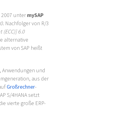
s 2007 unter
mySAP
00
. Nachfolger von R/3
 (ECC)] 6.0
e alternative
tem von SAP heißt
, Anwendungen und
ammgeneration, aus der
auf
Großrechner
-
SAP S/4HANA setzt
die vierte große ERP-