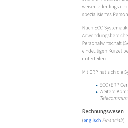
weisen allerdings ein
spezialisiertes Perso
Nach ECC-Systematik s
Anwendungsbereichen 
Personalwirtschaft (
eindeutigen Kürzel b
unterteilen.
Mit ERP hat sich die 
ECC (ERP Cen
Weitere Komp
Telecommunica
Rechnungswesen
(
englisch
Financials
)