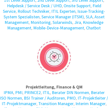
1st Level Support
,
2nd Level Support
,
3rd Level Support
,
Helpdesk / Service Desk / UHD
,
Onsite Support
,
Field
Service
,
Rollout Techniker
,
ITIL Experten
,
Issue-Tracking-
System Spezialisten
,
Service Manager (ITSM)
,
SLA
,
Asset
Management
,
Monitoring
,
Solarwinds
,
Jira
,
Knowledge
Management
,
Mobile-Device-Management
,
Chatbot
Projektleitung, Finance & QM
IPMA
,
PMI
,
PRINCE2
,
ITIL
,
Berater DIN Normen
,
Berater
ISO Normen
,
BSI Trainer / Auditoren
,
PMO
,
IT-Projektleiter /
IT-Projektmanager
,
Transition Manager
,
Interim Manager
,