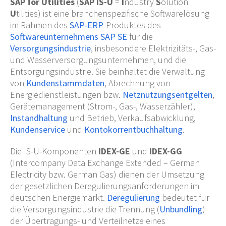
SAP for Utilities
(
SAP IS-U
=
I
ndustry
S
olution
U
tilities) ist eine branchenspezifische Softwarelösung
im Rahmen des
SAP-ERP
-Produktes des
Softwareunternehmens
SAP SE
für die
Versorgungsindustrie
, insbesondere Elektrizitäts-, Gas-
und Wasserversorgungsunternehmen, und die
Entsorgungsindustrie. Sie beinhaltet die Verwaltung
von
Kundenstammdaten
, Abrechnung von
Energiedienstleistungen bzw.
Netznutzungsentgelten
,
Gerätemanagement (Strom-, Gas-, Wasserzähler),
Instandhaltung
und Betrieb, Verkaufsabwicklung,
Kundenservice
und
Kontokorrentbuchhaltung
.
Die IS-U-Komponenten
IDEX-GE
und
IDEX-GG
(Intercompany Data Exchange Extended – German
Electricity bzw. German Gas) dienen der Umsetzung
der gesetzlichen Deregulierungsanforderungen im
deutschen Energiemarkt.
Deregulierung
bedeutet für
die Versorgungsindustrie die Trennung (
Unbundling
)
der Übertragungs- und Verteilnetze eines