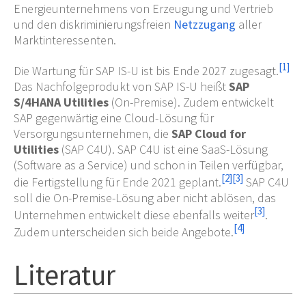
Energieunternehmens von Erzeugung und Vertrieb
und den diskriminierungsfreien
Netzzugang
aller
Marktinteressenten.
[
1
]
Die Wartung für SAP IS-U ist bis Ende 2027 zugesagt.
Das Nachfolgeprodukt von SAP IS-U heißt
SAP
S/4HANA Utilities
(On-Premise). Zudem entwickelt
SAP gegenwärtig eine Cloud-Lösung für
Versorgungsunternehmen, die
SAP Cloud for
Utilities
(SAP C4U). SAP C4U ist eine SaaS-Lösung
(Software as a Service) und schon in Teilen verfügbar,
[
2
]
[
3
]
die Fertigstellung für Ende 2021 geplant.
SAP C4U
soll die On-Premise-Lösung aber nicht ablösen, das
[
3
]
Unternehmen entwickelt diese ebenfalls weiter
.
[
4
]
Zudem unterscheiden sich beide Angebote.
Literatur