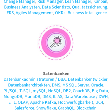
Change Manager
,
Risk Manager
,
Lean Manager
,
Kanban
,
Business Analysten
,
Data Scientists
,
Qualitätssicherung
,
IFRS
,
Agiles Management
,
OKRs
,
Business Intelligence
Datenbanken
Daten­bank­administratoren / DBA
,
Daten­bank­entwickler
,
Daten­bank­architekten
,
DMS
,
MS SQL Server
,
Oracle
,
PL/SQL
,
T-SQL
,
mySQL
,
NoSQL
,
DB2
,
CouchDB
,
Big Data
,
MongoDB
,
MariaDB
,
DMS
,
ILIAS
,
Data Warehouse / DWH
,
ETL
,
OLAP
,
Apache Kafka
,
Hochverfügbarkeit
,
UC4
,
Salesforce
,
Snowflake
,
GraphQL
,
Blockchain
,