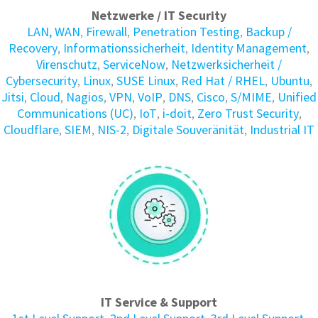
Netzwerke / IT Security
LAN, WAN
,
Firewall
,
Penetration Testing
,
Backup /
Recovery
,
Informations­sicherheit
,
Identity Manage­ment
,
Virenschutz
,
ServiceNow
,
Netzwerksicherheit /
Cybersecurity
,
Linux
,
SUSE Linux
,
Red Hat / RHEL
,
Ubuntu
,
Jitsi
,
Cloud
,
Nagios
,
VPN
,
VoIP
,
DNS
,
Cisco
,
S/MIME
,
Unified
Communications (UC)
,
IoT
,
i-doit
,
Zero Trust Security
,
Cloudflare
,
SIEM
,
NIS-2
,
Digitale Souveränität
,
Industrial IT
IT Service & Support