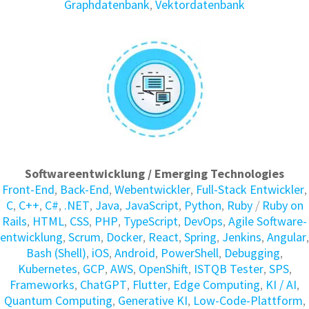
Graphdatenbank
,
Vektordatenbank
Softwareentwicklung / Emerging Technologies
Front-End
,
Back-End
,
Webentwickler
,
Full-Stack Entwickler
,
C
,
C++
,
C#
,
.NET
,
Java
,
JavaScript
,
Python
,
Ruby
/
Ruby on
Rails
,
HTML
,
CSS
,
PHP
,
TypeScript
,
DevOps
,
Agile Soft­ware­
ent­wick­lung
,
Scrum
,
Docker
,
React
,
Spring
,
Jenkins
,
Angular
,
Bash (Shell)
,
iOS
,
Android
,
PowerShell
,
Debugging
,
Kubernetes
,
GCP
,
AWS
,
OpenShift
,
ISTQB Tester
,
SPS
,
Frameworks
,
ChatGPT
,
Flutter
,
Edge Computing
,
KI / AI
,
Quantum Computing
,
Generative KI
,
Low-Code-Plattform
,