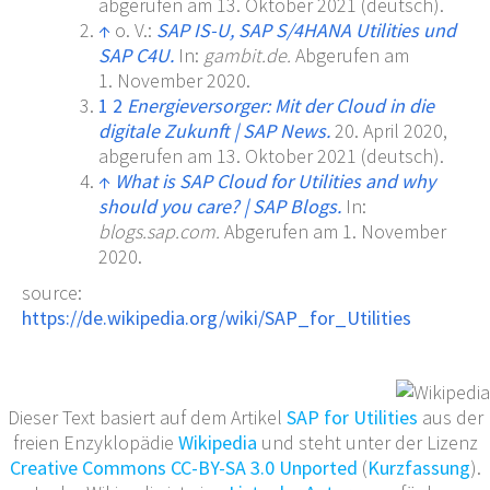
abgerufen am 13.
Oktober 2021
(deutsch).
↑
o. V.:
SAP IS-U, SAP S/4HANA Utilities und
SAP C4U.
In:
gambit.de.
Abgerufen am
1.
November 2020
.
1
2
Energieversorger: Mit der Cloud in die
digitale Zukunft
|
SAP News.
20.
April 2020
,
abgerufen am 13.
Oktober 2021
(deutsch).
↑
What is SAP Cloud for Utilities and why
should you care?
|
SAP Blogs.
In:
blogs.sap.com.
Abgerufen am 1.
November
2020
.
source:
https://de.wikipedia.org/wiki/SAP_for_Utilities
Dieser Text basiert auf dem Artikel
SAP for Utilities
aus der
freien Enzyklopädie
Wikipedia
und steht unter der Lizenz
Creative Commons CC-BY-SA 3.0 Unported
(
Kurzfassung
).