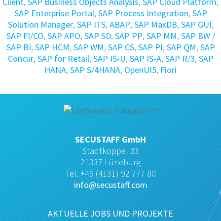
Client
,
SAP Business Objects Analysis
,
SAP Cloud Platform
,
SAP Enterprise Portal
,
SAP Process Integration
,
SAP
Solution Manager
,
SAP ITS
,
ABAP
,
SAP MaxDB
,
SAP GUI
,
SAP FI/CO
,
SAP APO
,
SAP SD
,
SAP PP
,
SAP MM
,
SAP BW /
SAP BI
,
SAP HCM
,
SAP WM
,
SAP CS
,
SAP PI
,
SAP QM
,
SAP
Concur
,
SAP for Retail
,
SAP IS-U
,
SAP IS-A
,
SAP R/3
,
SAP
HANA
,
SAP S/4HANA
,
OpenUI5
,
Fiori
SECUSTAFF GmbH
Stadtkoppel 33
21337 Lüneburg
Tel. +49 (4131) 92 777 80
info@secustaff.com
AKTUELLE JOBS UND PROJEKTE