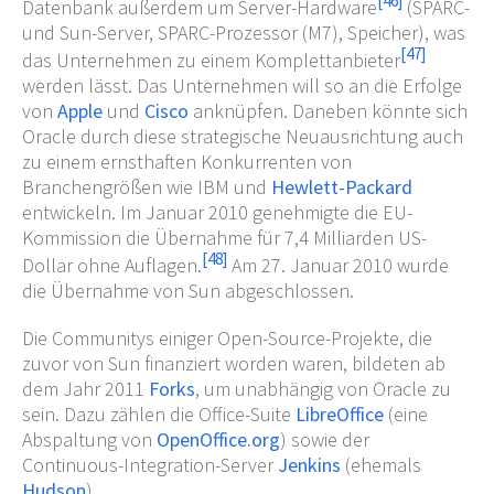
[
46
]
Datenbank außerdem um Server-Hardware
(SPARC-
und Sun-Server, SPARC-Prozessor (M7), Speicher), was
[
47
]
das Unternehmen zu einem Komplettanbieter
werden lässt. Das Unternehmen will so an die Erfolge
von
Apple
und
Cisco
anknüpfen. Daneben könnte sich
Oracle durch diese strategische Neuausrichtung auch
zu einem ernsthaften Konkurrenten von
Branchengrößen wie IBM und
Hewlett-Packard
entwickeln. Im Januar 2010 genehmigte die EU-
Kommission die Übernahme für 7,4 Milliarden US-
[
48
]
Dollar ohne Auflagen.
Am 27. Januar 2010 wurde
die Übernahme von Sun abgeschlossen.
Die Communitys einiger Open-Source-Projekte, die
zuvor von Sun finanziert worden waren, bildeten ab
dem Jahr 2011
Forks
, um unabhängig von Oracle zu
sein. Dazu zählen die Office-Suite
LibreOffice
(eine
Abspaltung von
OpenOffice.org
) sowie der
Continuous-Integration-Server
Jenkins
(ehemals
Hudson
).