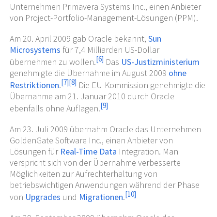
Unternehmen Primavera Systems Inc., einen Anbieter
von Project-Portfolio-Management-Lösungen (PPM).
Am 20. April 2009 gab Oracle bekannt,
Sun
Microsystems
für 7,4 Milliarden US-Dollar
[
6
]
übernehmen zu wollen.
Das
US-Justizministerium
genehmigte die Übernahme im August 2009
ohne
[
7
]
[
8
]
Restriktionen
.
Die EU-Kommission genehmigte die
Übernahme am 21. Januar 2010 durch Oracle
[
9
]
ebenfalls ohne Auflagen.
Am 23. Juli 2009 übernahm Oracle das Unternehmen
GoldenGate Software Inc., einen Anbieter von
Lösungen für
Real-Time Data
Integration. Man
verspricht sich von der Übernahme verbesserte
Möglichkeiten zur Aufrechterhaltung von
betriebswichtigen Anwendungen während der Phase
[
10
]
von
Upgrades
und
Migrationen
.