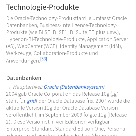
Technologie-Produkte
Die Oracle-Technology-Produktfamilie umfasst Oracle
Datenbanken, Business-Intelligence-Technology-
Produkte (wie BI
SE, BI
SE1, BI Suite EE
plus usw.),
Hyperion-BI-Technologie-Produkte, Application Server
(AS), WebCenter (WCE), Identity Management (IdM),
Werkzeuge, Collaboration-Produkte und
[
53
]
Anwendungen.
Datenbanken
→
Hauptartikel
:
Oracle (Datenbanksystem)
2004 gab Oracle Corporation das Release 10g („g“
steht für
grid
) der Oracle Database frei. 2007 wurde die
aktuelle Version 11g der Oracle Database Version
veröffentlicht, im September 2009 folgte 11g (Release
2). Diese Version ist in vier Editionen verfügbar –
Enterprise, Standard, Standard Edition One, Personal
Edition – und eine kostenlose Edition (die Express