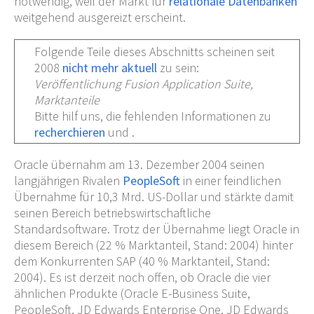
notwendig, weil der Markt für
relationale Datenbanken
weitgehend ausgereizt erscheint.
Folgende Teile dieses Abschnitts scheinen seit
2008
nicht mehr aktuell
zu sein
:
Veröffentlichung Fusion Application Suite,
Marktanteile
Bitte hilf uns, die fehlenden Informationen zu
recherchieren
und .
Oracle übernahm am 13. Dezember 2004 seinen
langjährigen Rivalen
PeopleSoft
in einer feindlichen
Übernahme für 10,3 Mrd. US-Dollar und stärkte damit
seinen Bereich betriebswirtschaftliche
Standardsoftware. Trotz der Übernahme liegt Oracle in
diesem Bereich (22
% Marktanteil, Stand: 2004) hinter
dem Konkurrenten SAP (40
% Marktanteil, Stand:
2004). Es ist derzeit noch offen, ob Oracle die vier
ähnlichen Produkte (Oracle E-Business Suite,
PeopleSoft, JD Edwards Enterprise One, JD Edwards