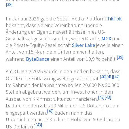
[
38
]
Im Januar 2026 gab die Social-Media-Plattform
TikTok
bekannt, dass sie eine Vereinbarung über die
Änderung der Eigentumsverhältnisse ihres US-
Geschäfts abgeschlossen hat, wobei Oracle,
MGX
und
die Private-Equity-Gesellschaft
Silver Lake
jeweils einen
Anteil von 15
% an dem Unternehmen halten,
[
39
]
während
ByteDance
einen Anteil von 19,9
% behält.
Am 31. März 2026 wurde in den Medien bekannt, dass
[
40
]
[
41
]
[
42
]
Oracle eine Entlassungswelle gestartet hat.
Im Rahmen der Maßnahmen sollen 20.000 bis 30.000
Stellen abgebaut werden, um Investitionen in den
[
42
]
[
43
]
Ausbau von KI-Infrastruktur zu finanzieren.
Dadurch sollen 8 bis 10 Milliarden US-Dollar pro Jahr
[
43
]
eingespart werden.
Zudem nahm das
Unternehmen neue Kredite in Höhe von 50 Milliarden
[
43
]
US-Dollar auf.