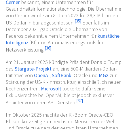
Cerner
bekannt, einem Unternehmen für
Gesundheitsinformationstechnologie. Die Übernahme
von Cerner wurde am 8. Juni 2022 für 28,3 Milliarden
[
35
]
US-Dollar in bar abgeschlossen.
Ebenfalls im
Dezember 2021 gab Oracle die Übernahme von
Federos bekannt, einem Unternehmen für
künstliche
Intelligenz
(KI) und Automatisierungstools für
[
36
]
Netzwerkleistung.
Am 21. Januar 2025 kündigte Präsident Donald Trump
das
Stargate-Projekt
an, eine 500-Milliarden-Dollar-
Initiative von
OpenAI
,
SoftBank
, Oracle und
MGX
zur
Stärkung der US-KI-Infrastruktur, einschließlich neuer
Rechenzentren.
Microsoft
lockerte dafür seine
Exklusivrechte bei OpenAI, bleibt jedoch exklusiver
[
37
]
Anbieter von deren API-Diensten.
Im Oktober 2025 machte der KI-Boom Oracle-CEO
Ellison kurzzeitig zum reichsten Menschen der Welt
und Oracle zu einem der wertvollsten Unternehmen.