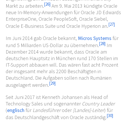
[
26
]
Markt zu arbeiten.
Am 9. Mai 2013 kündigte Oracle
neue In-Memory-Anwendungen für Oracle JD Edwards
EnterpriseOne, Oracle PeopleSoft, Oracle Siebel,
[
27
]
Oracle E-Business Suite und Oracle Hyperion an.
Im Juni 2014 gab Oracle bekannt,
Micros Systems
für
[
28
]
rund 5
Milliarden
US-Dollar zu übernehmen.
Im
Dezember 2014 wurde bekannt, dass Oracle am
deutschen Hauptsitz in München rund 170 Stellen im
IT-Support abbauen will. Das wären fast acht Prozent
der insgesamt mehr als 2200 Beschäftigten in
Deutschland. Die Aufgaben sollen nach Rumänien
[
29
]
ausgelagert werden.
Seit Juni 2017 ist Kenneth Johansen als Head of
Technology Sales und sogenannter
Country Leader
(
englisch
für
Landesführer
oder
[Landes]-Leiter
) für
[
30
]
das Deutschlandgeschäft von Oracle zuständig.