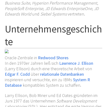
Business Suite
,
Hyperion Performance Management
,
PeopleSoft Enterprise
,
JD Edwards EnterpriseOne
,
JD
Edwards World
und
Siebel Systems
vertreten.
Unternehmensgeschich
te
Oracle-Zentrale in
Redwood Shores
In den 1970er Jahren ließ sich
Lawrence J. Ellison
(Larry Ellison) durch eine theoretische Arbeit von
Edgar F. Codd
über
relationale Datenbanken
inspirieren und versuchte, ein zu IBMs
System
R
Database
kompatibles System zu schaffen.
Larry Ellison, Bob Miner und Ed Oates gründeten im
Juni 1977 das Unternehmen
Software Development
Laboratories
(SDL). Hier entstand die erste Version des