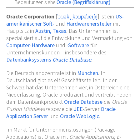
Bedeutungen siehe
Oracle (Begriffsklärung)
.
Oracle Corporation
[
ˈɔːɹəkl̩ ˌkɔːɹpəˈɹeɪʃn̩
] ist ein
US-
amerikanischer
Soft-
und
Hardwarehersteller
mit
Hauptsitz in
Austin, Texas
. Das Unternehmen ist
spezialisiert auf die Entwicklung und Vermarktung von
Computer-Hardware
und -
Software
für
Unternehmenskunden – insbesondere des
Datenbanksystems
Oracle Database
.
Die Deutschlandzentrale ist in
München
. In
Deutschland gibt es elf Geschäftsstellen. In der
Schweiz hat das Unternehmen vier, in Österreich eine
Niederlassung. Oracle produziert und vertreibt neben
dem Datenbankprodukt
Oracle Database
die
Oracle
Fusion Middleware
sowie die
JEE
-Server
Oracle
Application Server
und
Oracle WebLogic
.
Im Markt für Unternehmenslösungen (Package
Applications) ist Oracle mit
Oracle Applications
,
E-