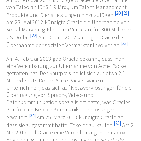
von Taleo an für $ 1,9 Mrd., um Talent-Management-
[
20
]
[
21
]
Produkte und Dienstleistungen hinzuzufügen.
Am 23. Mai 2012 kündigte Oracle die Übernahme von
Social-Marketing-Plattform Vitrue an, für 300 Millionen
[
22
]
US-Dollar.
Am 10. Juli 2012 kündigte Oracle die
[
23
]
Übernahme der sozialen Vermarkter Involver an.
Am 4. Februar 2013 gab Oracle bekannt, dass man
eine Vereinbarung zur Übernahme von Acme Packet
getroffen hat. Der Kaufpreis belief sich auf etwa 2,1
Milliarden US-Dollar. Acme Packet war ein
Unternehmen, das sich auf Netzwerklösungen für die
Übertragung von Sprach-, Video- und
Datenkommunikation spezialisiert hatte, was Oracles
Portfolio im Bereich Kommunikationslösungen
[
24
]
erweitert.
Am 25. März 2013 kündigte Oracle an,
[
25
]
dass sie zugestimmt hatte, Tekelec zu kaufen.
Am 2.
Mai 2013 traf Oracle eine Vereinbarung mit Paradox
Engineering, um an neuen Lösungen im
smart city
-