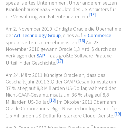
spezialisiertes Unternehmen. Unter anderem setzen
Krankenhäuser SaaS-Produkte des US-Anbieters für
[
15
]
die Verwaltung von Patientendaten ein.
Am 2. November 2010 kündigte Oracle die Übernahme
der
Art Technology Group
, eines auf
E-Commerce
[
16
]
spezialisierten Unternehmens, an.
Am 23.
November 2010 gewann Oracle 1,3 Mrd. $ durch das
Verklagen der
SAP
– das größte Software-Piraterie-
[
17
]
Urteil in der Geschichte.
Am 24. März 2011 kündigte Oracle an, dass das
Geschäftsjahr 2011 3.Q der GAAP Gesamtumsatz um
37
% stieg auf 8,8 Milliarden US-Dollar, während der
Nicht-GAAP-Gesamtumsatz um 36
% stieg auf 8,8
[
18
]
Milliarden US-Dollar.
Im Oktober 2011 übernahm
Oracle Corporations: RightNow Technologies Inc. für
[
19
]
1,5 Milliarden US-Dollar für stärkere Cloud-Dienste.
Am 9. Februar 2012 kündigte Oracle die Übernahme