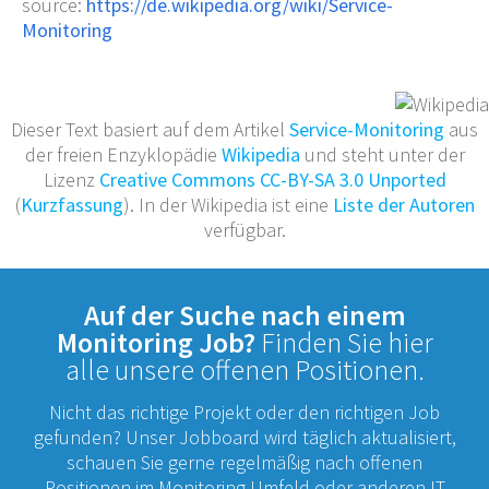
source:
https://de.wikipedia.org/wiki/Service-
Monitoring
Dieser Text basiert auf dem Artikel
Service-Monitoring
aus
der freien Enzyklopädie
Wikipedia
und steht unter der
Lizenz
Creative Commons CC-BY-SA 3.0 Unported
(
Kurzfassung
). In der Wikipedia ist eine
Liste der Autoren
verfügbar.
Auf der Suche nach einem
Monitoring Job?
Finden Sie hier
alle unsere offenen Positionen.
Nicht das richtige Projekt oder den richtigen Job
gefunden? Unser Jobboard wird täglich aktualisiert,
schauen Sie gerne regelmäßig nach offenen
Positionen im Monitoring Umfeld oder anderen IT