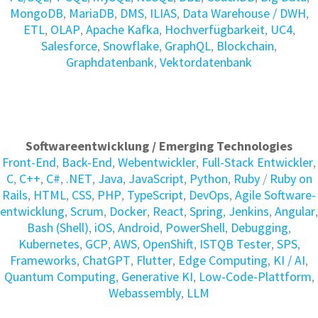
MongoDB
,
MariaDB
,
DMS
,
ILIAS
,
Data Warehouse / DWH
,
ETL
,
OLAP
,
Apache Kafka
,
Hochverfügbarkeit
,
UC4
,
Salesforce
,
Snowflake
,
GraphQL
,
Blockchain
,
Graphdatenbank
,
Vektordatenbank
Softwareentwicklung / Emerging Technologies
Front-End
,
Back-End
,
Webentwickler
,
Full-Stack Entwickler
,
C
,
C++
,
C#
,
.NET
,
Java
,
JavaScript
,
Python
,
Ruby
/
Ruby on
Rails
,
HTML
,
CSS
,
PHP
,
TypeScript
,
DevOps
,
Agile Soft­ware­
ent­wick­lung
,
Scrum
,
Docker
,
React
,
Spring
,
Jenkins
,
Angular
,
Bash (Shell)
,
iOS
,
Android
,
PowerShell
,
Debugging
,
Kubernetes
,
GCP
,
AWS
,
OpenShift
,
ISTQB Tester
,
SPS
,
Frameworks
,
ChatGPT
,
Flutter
,
Edge Computing
,
KI / AI
,
Quantum Computing
,
Generative KI
,
Low-Code-Plattform
,
Webassembly
,
LLM