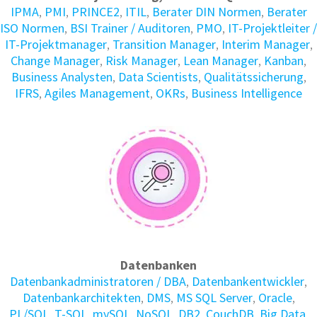
IPMA
,
PMI
,
PRINCE2
,
ITIL
,
Berater DIN Normen
,
Berater
ISO Normen
,
BSI Trainer / Auditoren
,
PMO
,
IT-Projektleiter /
IT-Projektmanager
,
Transition Manager
,
Interim Manager
,
Change Manager
,
Risk Manager
,
Lean Manager
,
Kanban
,
Business Analysten
,
Data Scientists
,
Qualitätssicherung
,
IFRS
,
Agiles Management
,
OKRs
,
Business Intelligence
Datenbanken
Daten­bank­administratoren / DBA
,
Daten­bank­entwickler
,
Daten­bank­architekten
,
DMS
,
MS SQL Server
,
Oracle
,
PL/SQL
,
T-SQL
,
mySQL
,
NoSQL
,
DB2
,
CouchDB
,
Big Data
,