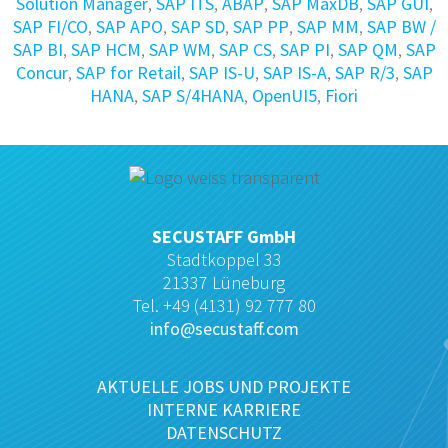
Solution Manager
,
SAP ITS
,
ABAP
,
SAP MaxDB
,
SAP GUI
,
SAP FI/CO
,
SAP APO
,
SAP SD
,
SAP PP
,
SAP MM
,
SAP BW /
SAP BI
,
SAP HCM
,
SAP WM
,
SAP CS
,
SAP PI
,
SAP QM
,
SAP
Concur
,
SAP for Retail
,
SAP IS-U
,
SAP IS-A
,
SAP R/3
,
SAP
HANA
,
SAP S/4HANA
,
OpenUI5
,
Fiori
SECUSTAFF GmbH
Stadtkoppel 33
21337 Lüneburg
Tel. +49 (4131) 92 777 80
info@secustaff.com
AKTUELLE JOBS UND PROJEKTE
INTERNE KARRIERE
DATENSCHUTZ