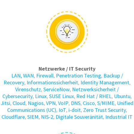
Netzwerke / IT Security
LAN, WAN
,
Firewall
,
Penetration Testing
,
Backup /
Recovery
,
Informations­sicherheit
,
Identity Manage­ment
,
Virenschutz
,
ServiceNow
,
Netzwerksicherheit /
Cybersecurity
,
Linux
,
SUSE Linux
,
Red Hat / RHEL
,
Ubuntu
,
Jitsi
,
Cloud
,
Nagios
,
VPN
,
VoIP
,
DNS
,
Cisco
,
S/MIME
,
Unified
Communications (UC)
,
IoT
,
i-doit
,
Zero Trust Security
,
Cloudflare
,
SIEM
,
NIS-2
,
Digitale Souveränität
,
Industrial IT