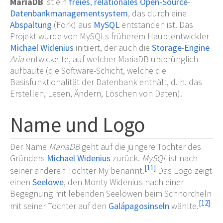
MariaDB
ist ein
freies
,
relationales
Open-Source
-
Datenbankmanagementsystem
, das durch eine
Abspaltung
(Fork) aus
MySQL
entstanden ist. Das
Projekt wurde von MySQLs früherem Hauptentwickler
Michael Widenius
initiiert, der auch die
Storage
-
Engine
Aria
entwickelte, auf welcher MariaDB ursprünglich
aufbaute (die Software-Schicht, welche die
Basisfunktionalität der Datenbank enthält, d.
h. das
Erstellen, Lesen, Ändern, Löschen von Daten).
Name und Logo
Der Name
MariaDB
geht auf die jüngere Tochter des
Gründers
Michael Widenius
zurück.
MySQL
ist nach
[
11
]
seiner anderen Tochter My benannt.
Das Logo zeigt
einen
Seelöwe
, den Monty Widenius nach einer
Begegnung mit lebenden Seelöwen beim Schnorcheln
[
12
]
mit seiner Tochter auf den
Galápagosinseln
wählte.