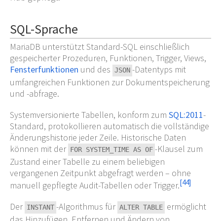
SQL-Sprache
MariaDB unterstützt Standard-SQL einschließlich
gespeicherter Prozeduren, Funktionen, Trigger, Views,
Fensterfunktionen
und des
-Datentyps mit
JSON
umfangreichen Funktionen zur Dokumentspeicherung
und -abfrage.
Systemversionierte Tabellen, konform zum
SQL:2011
-
Standard, protokollieren automatisch die vollständige
Änderungshistorie jeder Zeile. Historische Daten
können mit der
-Klausel zum
FOR SYSTEM_TIME AS OF
Zustand einer Tabelle zu einem beliebigen
vergangenen Zeitpunkt abgefragt werden – ohne
[
44
]
manuell gepflegte Audit-Tabellen oder Trigger.
Der
-Algorithmus für
ermöglicht
INSTANT
ALTER TABLE
das Hinzufügen, Entfernen und Ändern von