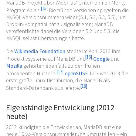
MariaDB-Projekt über Widenius' Unternehmen Monty
[
15
]
Program Ab an.
Die frühen Versionen spiegelten die
MySQL-Versionsnummern wider (5.1, 5.2, 5.3, 5.5), um
Drop-in-Kompatibilität zu signalisieren; MariaDB
veröffentlichte dabei die Versionen 5.2 und 5.3, die
MySQL selbst übersprungen hatte.
Die
Wikimedia Foundation
stellte im April 2013 ihre
[
16
]
Produktivsysteme auf MariaDB um.
Google
und
Mozilla
gehörten ebenfalls zu den frühen
[
17
]
prominenten Nutzern.
openSUSE
12.3 war 2013 die
erste große Linux-Distribution, die MariaDB als
[
18
]
Standard-Datenbank auslieferte.
Eigenständige Entwicklung (2012–
heute)
2012 kündigten die Entwickler an, MariaDB auf eine
neue 10.y.x-Versionsnummerierung umzustellen – ein