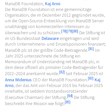
MariaDB Foundation,
Kaj Arnö
Die MariaDB Foundation ist eine gemeinnützige
Organisation, die im Dezember 2012 gegründet wurde,
um die Open-Source-Entwicklung von MariaDB Server
unabhängig von kommerziellen Interessen zu
[
78
]
[
79
]
[
80
]
überwachen und zu schützen.
Die Stiftung ist
im US-Bundesstaat
Delaware
eingetragen und wird
durch Unternehmens- und Einzelsponsoren finanziert;
[
81
]
MariaDB plc ist der größte Code-Beitragende.
Im
Jahr 2025 unterzeichnete die Stiftung ein
Memorandum of Understanding mit MariaDB plc, in
dem diese offiziell als primärer Code-Beitragender für
[
82
]
2022–2024 anerkannt wurde.
Seit Februar 2025 ist
[
83
]
Anna Widenius
CEO der MariaDB Foundation.
Kaj
Arnö
, der das Amt von Februar 2019 bis Februar 2025
innehatte, ist seitdem Vorstandsvorsitzender
[
84
]
(Executive Chairman) der Stiftung.
Die Stiftung
[
85
]
beschreibt ihre Mission wie folgt: