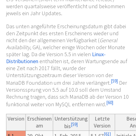
werden quartalsweise veröffentlicht und bekommen
jeweils ein Jahr Updates.
Das unten angeführte Erscheinungsdatum gibt dabei
den Zeitpunkt des ersten Erscheinens wieder und
nicht den der allgemeinen Verfügbarkeit (
General
Availability
, GA), welcher einige Wochen oder Monate
später lag. Da die Version 5.5 in vielen
Linux-
Distributionen
enthalten ist, deren Wartungsende auf
eine Zeit nach 2017 fällt, wurde der
Unterstützungszeitraum dieser Version von der
[
59
]
MariaDB Foundation um drei Jahre verlängert.
Der
Versionssprung von 5.5 auf 10.0 soll dem Umstand
Rechnung tragen, dass sich MariaDB ab der Version 10
[
60
]
funktional weiter von MySQL entfernen wird.
Version
Erschienen
Unterstützung
Letzte
Besc
[
59
]
am
Version
An
bis
[
61
]
5.1
29.
Okt.
1.
Feb. 2015
5.1.67
Initiale