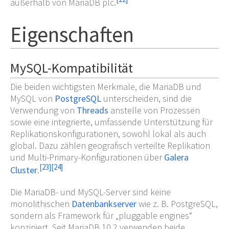
außerhalb von MariaDB plc.
Eigenschaften
MySQL-Kompatibilität
Die beiden wichtigsten Merkmale, die MariaDB und
MySQL von
PostgreSQL
unterscheiden, sind die
Verwendung von
Threads
anstelle von Prozessen
sowie eine integrierte, umfassende Unterstützung für
Replikationskonfigurationen, sowohl lokal als auch
global. Dazu zählen geografisch verteilte Replikation
und Multi-Primary-Konfigurationen über
Galera
[
23
]
[
24
]
Cluster
.
Die MariaDB- und MySQL-Server sind keine
monolithischen
Datenbankserver
wie z.
B. PostgreSQL,
sondern als Framework für „pluggable engines“
konzipiert. Seit MariaDB 10.2 verwenden beide