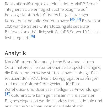
Replikationslösung, die direkt in den MariaDB-Server
integriert ist. Sie ermöglicht Schreibzugriffe auf
beliebige Knoten des Clusters bei gleichzeitiger
[
46
]
[
47
]
Konsistenz über alle Knoten hinweg.
Bis Version
10.0 war die Galera-Unterstützung als separate
Binärversion erhältlich; seit MariaDB Server 10.1 ist sie
[
48
]
fest integriert.
Analytik
MariaDB unterstützt analytische Workloads durch
ColumnStore, eine spaltenorientierte Speicher-Engine,
die Daten spaltenweise statt zeilenweise ablegt. Dies
reduziert den I/O-Aufwand bei Aggregationsabfragen
und macht ColumnStore geeignet für Data-
Warehouse- und Business-Intelligence-Anwendungen.
[
49
]
ColumnStore kann gemeinsam mit relationalen
Engines eingesetzt werden, sodass transaktionale und
analytische Speicherung in einer Datenbank