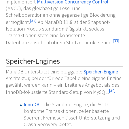
implementiert
Multiversion Concurrency Control
(MVCC), das gleichzeitige Lese- und
Schreiboperationen ohne gegenseitige Blockierung
[
32
]
ermöglicht.
Ab MariaDB 11.8 ist der Snapshot-
Isolation-Modus standardmäßig strikt, sodass
Transaktionen stets eine konsistente
[
33
]
Datenbankansicht ab ihrem Startzeitpunkt sehen.
Speicher-Engines
MariaDB unterstützt eine pluggable
Speicher-Engine
-
Architektur, bei der für jede Tabelle eine eigene Engine
gewählt werden kann – ein breiteres Angebot als das
[
34
]
InnoDB-fokussierte Standard-Setup von MySQL.
InnoDB
– die Standard-Engine, die ACID-
konforme Transaktionen, zeilenbasierte
Sperren, Fremdschlüssel-Unterstützung und
Crash-Recovery bietet.