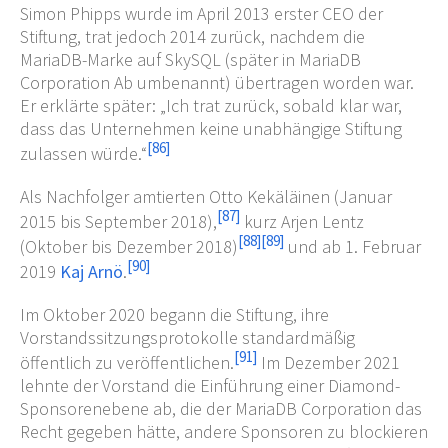
Simon Phipps wurde im April 2013 erster CEO der
Stiftung, trat jedoch 2014 zurück, nachdem die
MariaDB-Marke auf SkySQL (später in MariaDB
Corporation Ab umbenannt) übertragen worden war.
Er erklärte später: „Ich trat zurück, sobald klar war,
dass das Unternehmen keine unabhängige Stiftung
[
86
]
zulassen würde.“
Als Nachfolger amtierten Otto Kekäläinen (Januar
[
87
]
2015 bis September 2018),
kurz Arjen Lentz
[
88
]
[
89
]
(Oktober bis Dezember 2018)
und ab 1. Februar
[
90
]
2019
Kaj Arnö
.
Im Oktober 2020 begann die Stiftung, ihre
Vorstandssitzungsprotokolle standardmäßig
[
91
]
öffentlich zu veröffentlichen.
Im Dezember 2021
lehnte der Vorstand die Einführung einer Diamond-
Sponsorenebene ab, die der MariaDB Corporation das
Recht gegeben hätte, andere Sponsoren zu blockieren