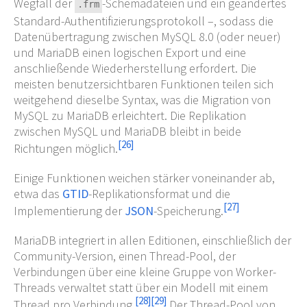
Wegfall der
-Schemadateien und ein geändertes
.frm
Standard-Authentifizierungsprotokoll –, sodass die
Datenübertragung zwischen MySQL 8.0 (oder neuer)
und MariaDB einen logischen Export und eine
anschließende Wiederherstellung erfordert. Die
meisten benutzersichtbaren Funktionen teilen sich
weitgehend dieselbe Syntax, was die Migration von
MySQL zu MariaDB erleichtert. Die Replikation
zwischen MySQL und MariaDB bleibt in beide
[
26
]
Richtungen möglich.
Einige Funktionen weichen stärker voneinander ab,
etwa das
GTID
-Replikationsformat und die
[
27
]
Implementierung der
JSON
-Speicherung.
MariaDB integriert in allen Editionen, einschließlich der
Community-Version, einen Thread-Pool, der
Verbindungen über eine kleine Gruppe von Worker-
Threads verwaltet statt über ein Modell mit einem
[
28
]
[
29
]
Thread pro Verbindung.
Der Thread-Pool von