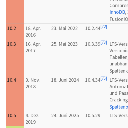
Compres
InnoDB
,
FusionI
[
72
]
10.2
18.
Apr.
23.
Mai 2022
10.2.44
2016
[
73
]
10.3
16.
Apr.
25.
Mai 2023
10.3.39
LTS-Vers
2017
Versioni
Tabellen
unabhän
Spalten
[
75
]
10.4
9.
Nov.
18.
Juni 2024
10.4.34
LTS-Vers
2018
Automat
und Pas
Cracking
Spalteno
10.5
4.
Dez.
24.
Juni 2025
10.5.29
LTS-Vers
2019