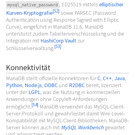
, ED25519 mittels
elliptischer
mysql_native_password
[
52
]
Kurven-Kryptografie
sowie PARSEC (Password
Authentication using Response Signed with Elliptic
Curve), eingeführt in MariaDB 11.6. MariaDB
unterstützt zudem Tabellenverschlüsselung und die
Integration mit
HashiCorp Vault
zur
[
53
]
Schlüsselverwaltung.
Konnektivität
MariaDB stellt offizielle Konnektoren für
C
,
C++
,
Java
,
Python
,
Node.js
,
ODBC
und
R2DBC
bereit, lizenziert
unter der
LGPL
, was die Nutzung in kommerziellen
Anwendungen ohne Copyleft-Anforderungen
[
54
]
ermöglicht.
MariaDB verwendet das MySQL-Client-
Server-Protokoll und gewährleistet damit Wire-Level-
Kompatibilität mit MySQL-Client-Bibliotheken. MariaDB-
Server können auch mit
MySQL Workbench
gewartet
und administriert werden.