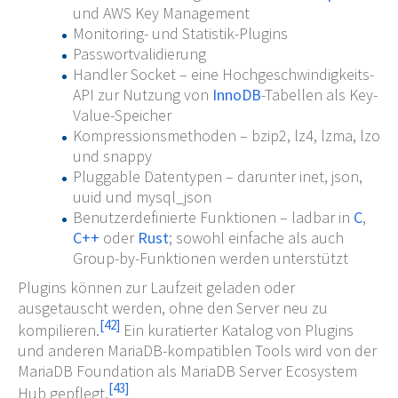
und AWS Key Management
Monitoring- und Statistik-Plugins
Passwortvalidierung
Handler Socket – eine Hochgeschwindigkeits-
API zur Nutzung von
InnoDB
-Tabellen als Key-
Value-Speicher
Kompressionsmethoden – bzip2, lz4, lzma, lzo
und snappy
Pluggable Datentypen – darunter inet, json,
uuid und mysql_json
Benutzerdefinierte Funktionen – ladbar in
C
,
C++
oder
Rust
; sowohl einfache als auch
Group-by-Funktionen werden unterstützt
Plugins können zur Laufzeit geladen oder
ausgetauscht werden, ohne den Server neu zu
[
42
]
kompilieren.
Ein kuratierter Katalog von Plugins
und anderen MariaDB-kompatiblen Tools wird von der
MariaDB Foundation als MariaDB Server Ecosystem
[
43
]
Hub gepflegt.