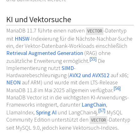
KI und Vektorsuche
MariaDB 11.7 führte einen nativen
-Datentyp
VECTOR
mit
HNSW
-Indexierung für die Nächste-Nachbar-Suche
ein, der Vektor-Datenbank-Workloads einschließlich
Retrieval Augmented Generation
(RAG) ohne
[
55
]
zusätzliche Erweiterung ermöglicht.
Die
Implementierung nutzt
SIMD
-
Hardwarebeschleunigung (
AVX2 und AVX512
auf x86;
NEON
auf ARM) und wurde mit dem LTS-Release
[
56
]
MariaDB 11.8 im Mai 2025 allgemein verfügbar.
MariaDB Vector ist in die wichtigsten KI-Anwendungs-
Frameworks integriert, darunter
LangChain
,
[
57
]
LlamaIndex,
Spring AI
und LangChain4j.
MySQL
Community Edition unterstützt den
-Datentyp
VECTOR
seit MySQL 9.0, jedoch keine Vektorsuch-Indizes.