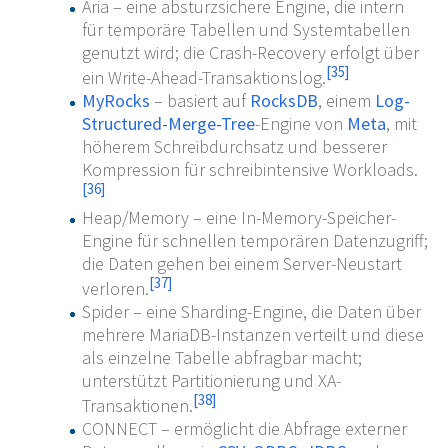
Aria – eine absturzsichere Engine, die intern
für temporäre Tabellen und Systemtabellen
genutzt wird; die Crash-Recovery erfolgt über
[
35
]
ein Write-Ahead-Transaktionslog.
MyRocks
– basiert auf
RocksDB
, einem
Log-
Structured-Merge-Tree
-Engine von
Meta
, mit
höherem Schreibdurchsatz und besserer
Kompression für schreibintensive Workloads.
[
36
]
Heap/Memory – eine In-Memory-Speicher-
Engine für schnellen temporären Datenzugriff;
die Daten gehen bei einem Server-Neustart
[
37
]
verloren.
Spider – eine Sharding-Engine, die Daten über
mehrere MariaDB-Instanzen verteilt und diese
als einzelne Tabelle abfragbar macht;
unterstützt Partitionierung und XA-
[
38
]
Transaktionen.
CONNECT – ermöglicht die Abfrage externer