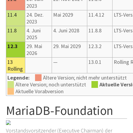
2023
11.4
24.
Dez.
Mai 2029
11.4.12
LTS-Vers
2023
11.8
4.
Juni
4.
Juni 2028
11.8.8
LTS-Vers
2025
12.3
29.
Mai
29.
Mai 2029
12.3.2
LTS-Vers
2026
13
—
13.0.1
Rolling 
Rolling
Legende:
Ältere Version; nicht mehr unterstützt
Ältere Version; noch unterstützt
Aktuelle Vers
Aktuelle Vorabversion
MariaDB-Foundation
Vorstandsvorsitzender (Executive Chairman) der