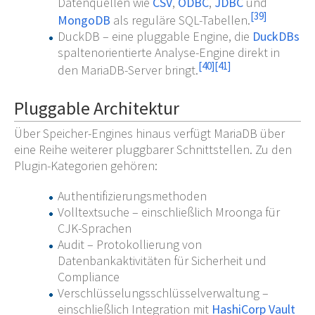
Datenquellen wie
CSV
,
ODBC
,
JDBC
und
[
39
]
MongoDB
als reguläre SQL-Tabellen.
DuckDB – eine pluggable Engine, die
DuckDBs
spaltenorientierte Analyse-Engine direkt in
[
40
]
[
41
]
den MariaDB-Server bringt.
Pluggable Architektur
Über Speicher-Engines hinaus verfügt MariaDB über
eine Reihe weiterer pluggbarer Schnittstellen. Zu den
Plugin-Kategorien gehören:
Authentifizierungsmethoden
Volltextsuche – einschließlich Mroonga für
CJK-Sprachen
Audit – Protokollierung von
Datenbankaktivitäten für Sicherheit und
Compliance
Verschlüsselungsschlüsselverwaltung –
einschließlich Integration mit
HashiCorp Vault