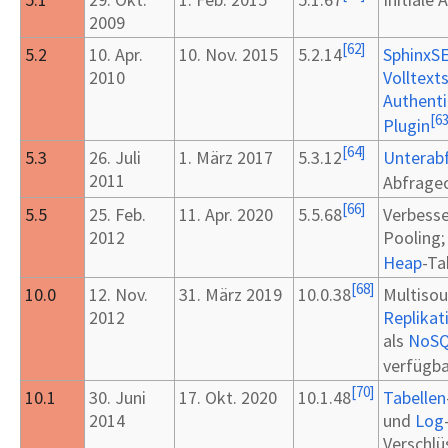
2009
[
62
]
5.2
10.
Apr.
10.
Nov. 2015
5.2.14
SphinxS
2010
Volltext
Authenti
[
6
Plugin
[
64
]
5.3
26.
Juli
1.
März 2017
5.3.12
Unterab
2011
Abfrage
[
66
]
5.5
25.
Feb.
11.
Apr. 2020
5.5.68
Verbess
2012
Pooling;
Heap
-Ta
[
68
]
10.0
12.
Nov.
31.
März 2019
10.0.38
Multisou
2012
Replikat
als
NoS
verfügba
[
70
]
10.1
30.
Juni
17.
Okt. 2020
10.1.48
Tabellen
2014
und
Log
Verschlü