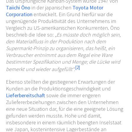
Das ursprüngliche Kanban-System wurde 1947 von
Taiichi Ōno
in der japanischen
Toyota Motor
Corporation
entwickelt. Ein Grund hierfür war die
ungenügende Produktivität des Unternehmens im
Vergleich zu US-amerikanischen Konkurrenten. Ōno
beschrieb die Idee so:
„Es müsste doch möglich sein,
den Materialfluss in der Produktion nach dem
Supermarkt-Prinzip zu organisieren, das heißt, ein
Verbraucher entnimmt aus dem Regal eine Ware
bestimmter Spezifikation und Menge; die Lücke wird
[
2
]
bemerkt und wieder aufgefüllt“.
Ebenso stellten die gestiegenen Erwartungen der
Kunden an die Produktionsgeschwindigkeit und
Lieferbereitschaft
sowie die immer engeren
Zuliefererbeziehungen zwischen den Unternehmen
eine neue Situation dar, für die eine geeignete Lösung
gefunden werden musste. Hohe und damit,
insbesondere in einem räumlich beengten Inselstaat
wie Japan, kostenintensive Lagerbestände an