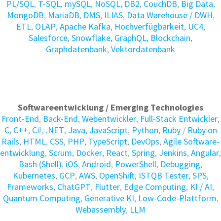
PL/SQL
,
T-SQL
,
mySQL
,
NoSQL
,
DB2
,
CouchDB
,
Big Data
,
MongoDB
,
MariaDB
,
DMS
,
ILIAS
,
Data Warehouse / DWH
,
ETL
,
OLAP
,
Apache Kafka
,
Hochverfügbarkeit
,
UC4
,
Salesforce
,
Snowflake
,
GraphQL
,
Blockchain
,
Graphdatenbank
,
Vektordatenbank
Softwareentwicklung / Emerging Technologies
Front-End
,
Back-End
,
Webentwickler
,
Full-Stack Entwickler
,
C
,
C++
,
C#
,
.NET
,
Java
,
JavaScript
,
Python
,
Ruby
/
Ruby on
Rails
,
HTML
,
CSS
,
PHP
,
TypeScript
,
DevOps
,
Agile Soft­ware­
ent­wick­lung
,
Scrum
,
Docker
,
React
,
Spring
,
Jenkins
,
Angular
,
Bash (Shell)
,
iOS
,
Android
,
PowerShell
,
Debugging
,
Kubernetes
,
GCP
,
AWS
,
OpenShift
,
ISTQB Tester
,
SPS
,
Frameworks
,
ChatGPT
,
Flutter
,
Edge Computing
,
KI / AI
,
Quantum Computing
,
Generative KI
,
Low-Code-Plattform
,
Webassembly
,
LLM