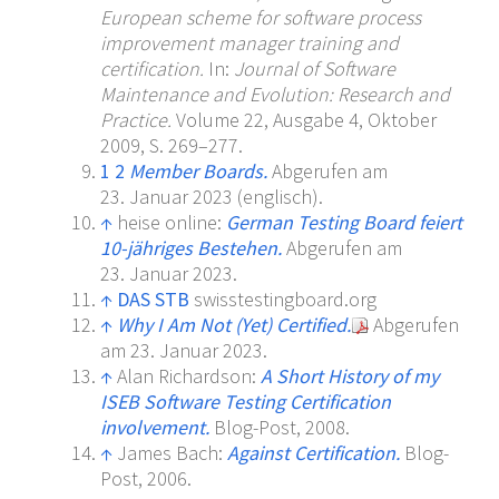
European scheme for software process
improvement manager training and
certification.
In:
Journal of Software
Maintenance and Evolution: Research and
Practice.
Volume 22, Ausgabe 4, Oktober
2009, S. 269–277.
1
2
Member Boards.
Abgerufen am
23.
Januar 2023
(englisch).
↑
heise online:
German Testing Board feiert
10-jähriges Bestehen.
Abgerufen am
23.
Januar 2023
.
↑
DAS STB
swisstestingboard.org
↑
Why I Am Not (Yet) Certified.
Abgerufen
am 23.
Januar 2023
.
↑
Alan Richardson:
A Short History of my
ISEB Software Testing Certification
involvement.
Blog-Post, 2008.
↑
James Bach:
Against Certification.
Blog-
Post, 2006.