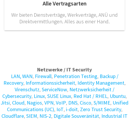
Alle Vertragsarten
Wir bieten Dienstverträge, Werkverträge, ANÜ und
Direktvermittlungen. Alles aus einer Hand.
Netzwerke / IT Security
LAN, WAN
,
Firewall
,
Penetration Testing
,
Backup /
Recovery
,
Informations­sicherheit
,
Identity Manage­ment
,
Virenschutz
,
ServiceNow
,
Netzwerksicherheit /
Cybersecurity
,
Linux
,
SUSE Linux
,
Red Hat / RHEL
,
Ubuntu
,
Jitsi
,
Cloud
,
Nagios
,
VPN
,
VoIP
,
DNS
,
Cisco
,
S/MIME
,
Unified
Communications (UC)
,
IoT
,
i-doit
,
Zero Trust Security
,
Cloudflare
,
SIEM
,
NIS-2
,
Digitale Souveränität
,
Industrial IT