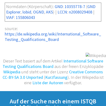
Normdaten
(Körperschaft):
GND
:
10355778-7
(
GND
Explorer
,
lobid
,
OGND
,
AKS
)
|
LCCN
:
n2008029408
|
VIAF
:
155806043
source:
https://de.wikipedia.org/wiki/International_Software_
Testing_Qualifications_Board
Dieser Text basiert auf dem Artikel
International Software
Testing Qualifications Board
aus der freien Enzyklopädie
Wikipedia
und steht unter der Lizenz
Creative Commons
CC-BY-SA 3.0 Unported
(
Kurzfassung
). In der Wikipedia ist
eine
Liste der Autoren
verfügbar.
Auf der Suche nach einem ISTQB