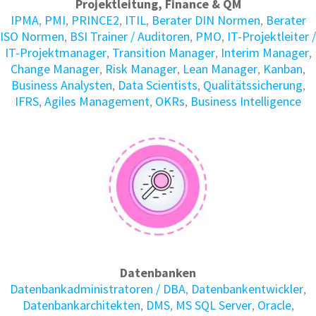
Projektleitung, Finance & QM
IPMA
,
PMI
,
PRINCE2
,
ITIL
,
Berater DIN Normen
,
Berater
ISO Normen
,
BSI Trainer / Auditoren
,
PMO
,
IT-Projektleiter /
IT-Projektmanager
,
Transition Manager
,
Interim Manager
,
Change Manager
,
Risk Manager
,
Lean Manager
,
Kanban
,
Business Analysten
,
Data Scientists
,
Qualitätssicherung
,
IFRS
,
Agiles Management
,
OKRs
,
Business Intelligence
Datenbanken
Daten­bank­administratoren / DBA
,
Daten­bank­entwickler
,
Daten­bank­architekten
,
DMS
,
MS SQL Server
,
Oracle
,