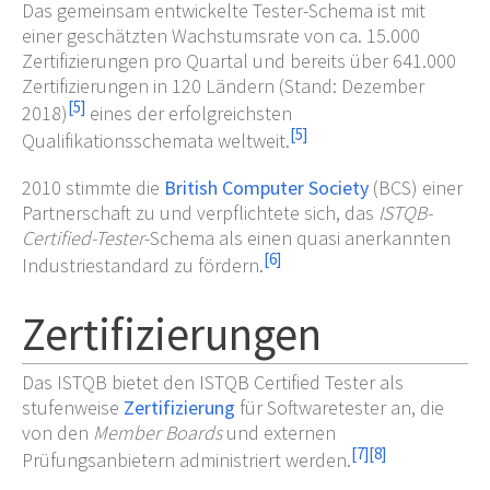
Das gemeinsam entwickelte Tester-Schema ist mit
einer geschätzten Wachstumsrate von ca. 15.000
Zertifizierungen pro Quartal und bereits über 641.000
Zertifizierungen in 120 Ländern (Stand: Dezember
[
5
]
2018)
eines der erfolgreichsten
[
5
]
Qualifikationsschemata weltweit.
2010 stimmte die
British Computer Society
(BCS) einer
Partnerschaft zu und verpflichtete sich, das
ISTQB-
Certified-Tester
-Schema als einen quasi anerkannten
[
6
]
Industriestandard zu fördern.
Zertifizierungen
Das ISTQB bietet den ISTQB Certified Tester als
stufenweise
Zertifizierung
für Softwaretester an, die
von den
Member Boards
und externen
[
7
]
[
8
]
Prüfungsanbietern administriert werden.