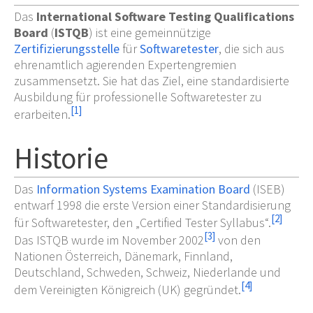
Das
International Software Testing Qualifications
Board
(
ISTQB
) ist eine gemeinnützige
Zertifizierungsstelle
für
Softwaretester
, die sich aus
ehrenamtlich agierenden Expertengremien
zusammensetzt. Sie hat das Ziel, eine standardisierte
Ausbildung für professionelle Softwaretester zu
[
1
]
erarbeiten.
Historie
Das
Information Systems Examination Board
(ISEB)
entwarf 1998 die erste Version einer Standardisierung
[
2
]
für Softwaretester, den „Certified Tester Syllabus“.
[
3
]
Das ISTQB wurde im November 2002
von den
Nationen Österreich, Dänemark, Finnland,
Deutschland, Schweden, Schweiz, Niederlande und
[
4
]
dem Vereinigten Königreich (UK) gegründet.