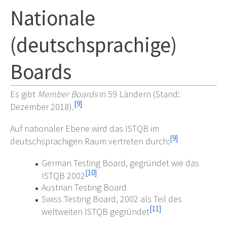
Nationale
(deutschsprachige)
Boards
Es gibt
Member Boards
in 59 Ländern (Stand:
[
9
]
Dezember 2018).
Auf nationaler Ebene wird das ISTQB im
[
9
]
deutschsprachigen Raum vertreten durch:
German Testing Board, gegründet wie das
[
10
]
ISTQB 2002
Austrian Testing Board
Swiss Testing Board, 2002 als Teil des
[
11
]
weltweiten ISTQB gegründet