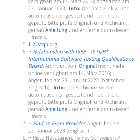
verfügbar)
am
14.
März 2016
;
abgerufen am
23.
Januar 2023
.
Info:
Der Archivlink wurde
automatisch eingesetzt und noch nicht
geprüft. Bitte prüfe Original- und Archivlink
gemäß
Anleitung
und entferne dann diesen
Hinweis.
1
2
istqb.org
↑
Relationship with ISEB - ISTQB®
International Software Testing Qualifications
Board.
Archiviert
vom
Original
(nicht mehr
online verfügbar)
am
14.
März 2016
;
abgerufen am 23.
Januar 2023
(britisches
Englisch).
Info:
Der Archivlink wurde
automatisch eingesetzt und noch nicht
geprüft. Bitte prüfe Original- und Archivlink
gemäß
Anleitung
und entferne dann diesen
Hinweis.
↑
Find an Exam Provider.
Abgerufen am
23.
Januar 2023
(englisch).
↑
Risto Nevalainen, Tomas Schweiger:
A