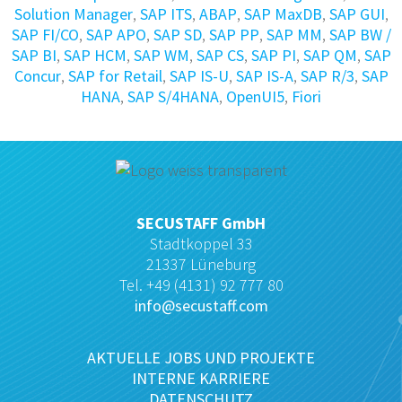
Solution Manager
,
SAP ITS
,
ABAP
,
SAP MaxDB
,
SAP GUI
,
SAP FI/CO
,
SAP APO
,
SAP SD
,
SAP PP
,
SAP MM
,
SAP BW /
SAP BI
,
SAP HCM
,
SAP WM
,
SAP CS
,
SAP PI
,
SAP QM
,
SAP
Concur
,
SAP for Retail
,
SAP IS-U
,
SAP IS-A
,
SAP R/3
,
SAP
HANA
,
SAP S/4HANA
,
OpenUI5
,
Fiori
SECUSTAFF GmbH
Stadtkoppel 33
21337 Lüneburg
Tel. +49 (4131) 92 777 80
info@secustaff.com
AKTUELLE JOBS UND PROJEKTE
INTERNE KARRIERE
DATENSCHUTZ