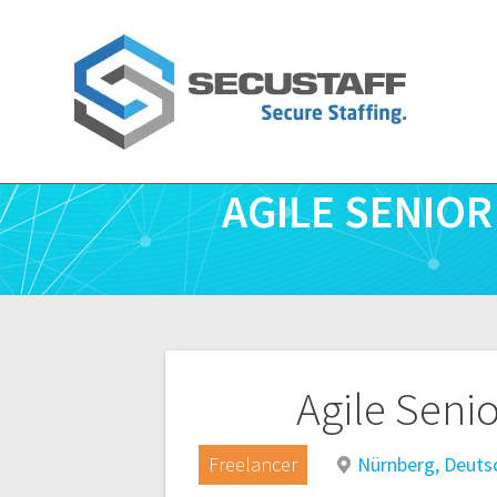
Zum
Inhalt
springen
AGILE SENIO
Beitragsnavigatio
Agile Seni
Freelancer
Nürnberg, Deuts