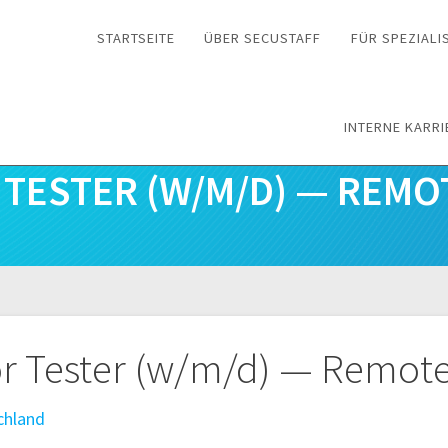
STARTSEITE
ÜBER SECUSTAFF
FÜR SPEZIALI
INTERNE KARRI
R TESTER (W/M/D) — REM
n
or Tester (w/m/d) — Remo
chland