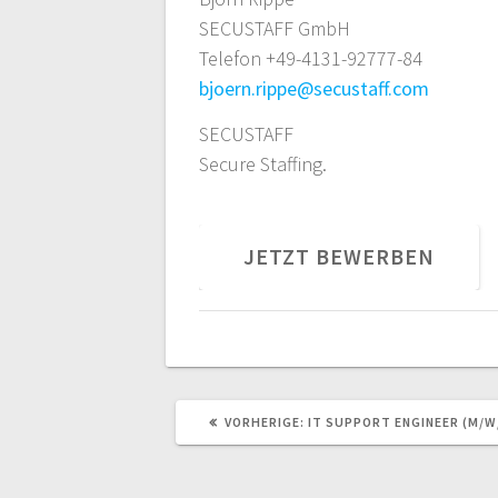
SECUSTAFF GmbH
Telefon +49-4131-92777-84
bjoern.rippe@secustaff.com
SECUSTAFF
Secure Staffing.
VORHERIGER
VORHERIGE:
IT SUPPORT ENGINEER (M/W
BEITRAG: