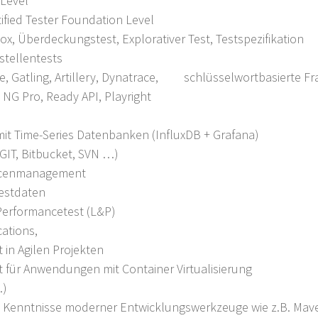
 Level
tified Tester Foundation Level
x, Überdeckungstest, Explorativer Test, Testspezifikation
stellentests
ate, Gatling, Artillery, Dynatrace, schlüsselwortbasierte 
NG Pro, Ready API, Playright
it Time-Series Datenbanken (InfluxDB + Grafana)
GIT, Bitbucket, SVN …)
rcenmanagement
Testdaten
 Performancetest (L&P)
cations,
in Agilen Projekten
für Anwendungen mit Container Virtualisierung
.)
e Kenntnisse moderner Entwicklungswerkzeuge wie z.B. Mave