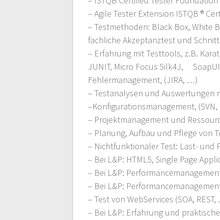
– ISTQB Certified Tester Foundation
– Agile Tester Extension ISTQB ® Cer
– Testmethoden: Black Box, White Bo
fachliche Akzeptanztest und Schnitt
– Erfahrung mit Testtools, z.B. Kar
JUNIT, Micro Focus Silk4J, SoapUI 
Fehlermanagement, (JIRA, …)
– Testanalysen und Auswertungen m
–Konfigurationsmanagement, (SVN, 
– Projektmanagement und Ressou
– Planung, Aufbau und Pflege von 
– Nichtfunktionaler Test: Last- und
– Bei L&P: HTML5, Single Page Appli
– Bei L&P: Performancemanagement 
– Bei L&P: Performancemanagement 
– Test von WebServices (SOA, REST, .
– Bei L&P: Erfahrung und praktisch