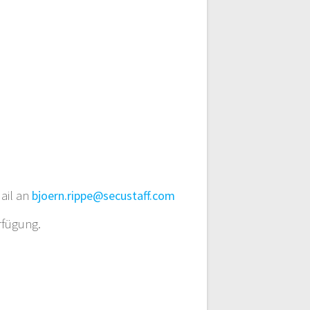
Mail an
bjoern.rippe@secustaff.com
rfügung.