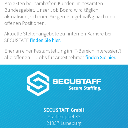
Projekten bei namhaften Kunden im gesamten
Bundesgebiet. Unser Job Board wird täglich
aktualisiert, schauen Sie gerne regelmäßig nach den
offenen Positionen.
Aktuelle Stellenangebote zur internen Karriere bei
SECUSTAFF
finden Sie hier.
Eher an einer Festanstellung im IT-Bereich interessiert?
Alle offenen IT-Jobs für Arbeitnehmer
finden Sie hier.
SECUSTAFF GmbH
Stadtkoppel 33
21337 Lüneburg