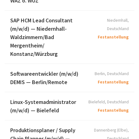
WAZ o. WÜZ
SAP HCM Lead Consultant
Niedernhall,
(m/w/d) — Niedernhall-
Deutschland
Waldzimmern/Bad
Festanstellung
Mergentheim/
Konstanz/Würzburg
Softwareentwickler (m/w/d)
Berlin, Deutschland
DEMIS — Berlin/Remote
Festanstellung
Linux-Systemadministrator
Bielefeld, Deutschland
(m/w/d) — Bielefeld
Festanstellung
Produktionsplaner / Supply
Dannenberg (Elbe),
Chain Planner (m/w/d) —
Deutschland