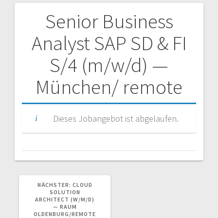
Senior Business
Beitragsnavigation
Analyst SAP SD & FI
S/4 (m/w/d) —
München/ remote
Dieses Jobangebot ist abgelaufen.
NÄCHSTER
NÄCHSTER:
CLOUD
BEITRAG:
SOLUTION
ARCHITECT (W/M/D)
— RAUM
OLDENBURG/REMOTE