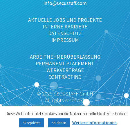
info@secustaff.com
AKTUELLE JOBS UND PROJEKTE
INTERNE KARRIERE
DATENSCHUTZ
IMPRESSUM
ARBEITNEHMERÜBERLASSUNG
PERMANENT PLACEMENT
WERKVERTRÄGE
CONTRACTING
© 2025 SECUSTAFF GmbH
All rights reserved.
Diese Webseite nutzt Cookies um die Nutzerfreundlichkeit zu erhöhen.
Weitere Informationen
Akzeptieren
Ablehnen