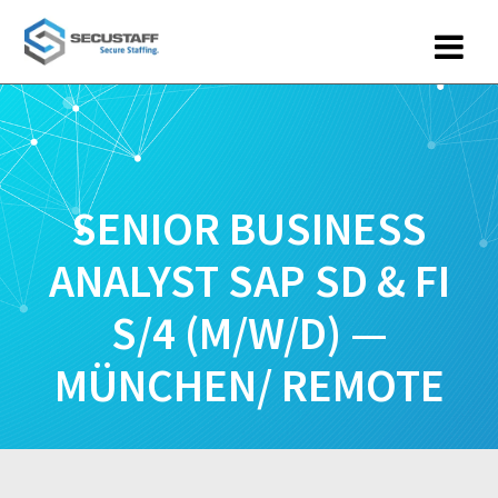
Zum
Inhalt
springen
SENIOR BUSINESS
ANALYST SAP SD & FI
S/4 (M/W/D) —
MÜNCHEN/ REMOTE