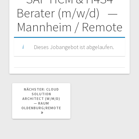
Beitragsnavigation
Berater (m/w/d) —
Mannheim / Remote
Dieses Jobangebot ist abgelaufen.
NÄCHSTER
NÄCHSTER:
CLOUD
BEITRAG:
SOLUTION
ARCHITECT (W/M/D)
— RAUM
OLDENBURG/REMOTE