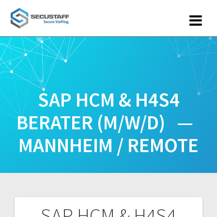
Zum
Inhalt
springen
SAP HCM & H4S4
BERATER (M/W/D) —
MANNHEIM / REMOTE
SAP HCM & H4S4