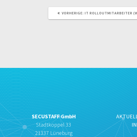
VORHERIGER
VORHERIGE:
IT ROLLOUTMITARBEITER (
BEITRAG:
SECUSTAFF GmbH
AKTUELL
Stadtkoppel 33
I
21337 Lüneburg