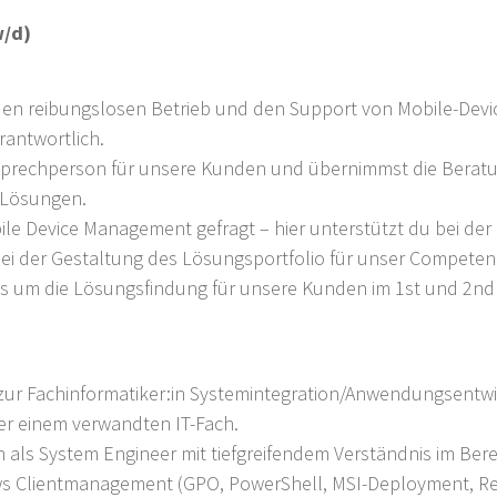
w/d)
 den reibungslosen Betrieb und den Support von Mobile-De
antwortlich.
nsprechperson für unsere Kunden und übernimmst die Berat
-Lösungen.
bile Device Management gefragt – hier unterstützt du bei d
bei der Gestaltung des Lösungsportfolio für unser Competen
 es um die Lösungsfindung für unsere Kunden im 1st und 2nd
r Fachinformatiker:in Systemintegration/Anwendungsentwick
der einem verwandten IT-Fach.
n als System Engineer mit tiefgreifendem Verständnis im Be
s Clientmanagement (GPO, PowerShell, MSI-Deployment, Re