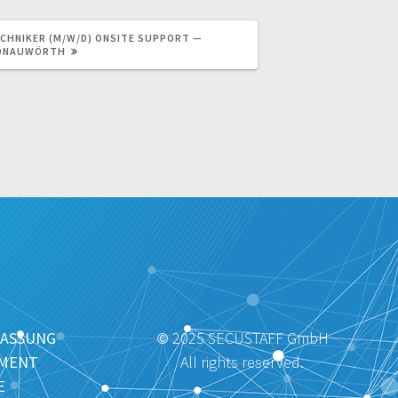
ECHNIKER (M/W/D) ONSITE SUPPORT —
ONAUWÖRTH
ASSUNG
© 2025 SECUSTAFF GmbH
MENT
All rights reserved.
E