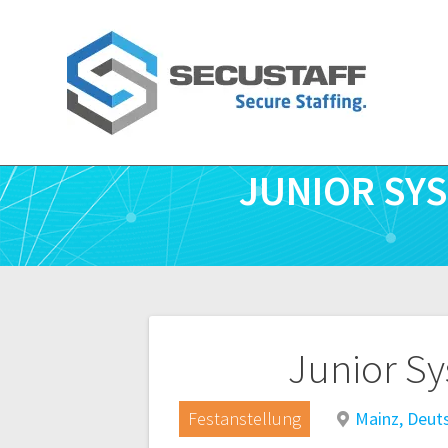
Zum
Inhalt
springen
JUNIOR SY
Beitragsnavigatio
Junior S
Festanstellung
Mainz, Deut