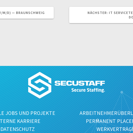
NÄCHSTER
W/M/D) — BRAUNSCHWEIG
NÄCHSTER:
IT SERVICET
BEITRAG:
D
E JOBS UND PROJEKTE
ARBEITNEHMERÜBERL
NTERNE KARRIERE
PERMANENT PLACE
DATENSCHUTZ
WERKVERTRÄG