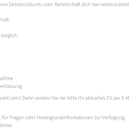
nux Debian/Ubuntu oder Bereitschaft dich hier weiterzubild
rift.
 möglich
rnahme
berlassung
ssant sein? Dann senden Sie mir bitte Ihr aktuelles CV per E-M
t für Fragen oder Hintergrundinformationen zur Verfügung.
nahme!