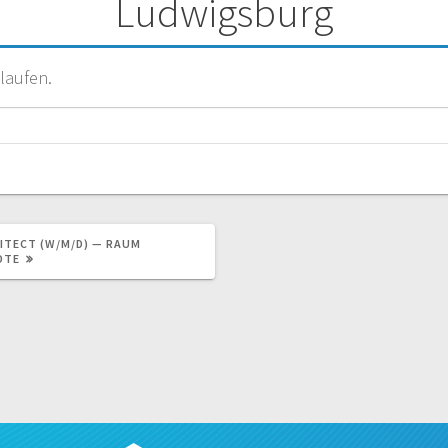
Ludwigsburg
laufen.
ITECT (W/M/D) — RAUM
OTE