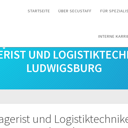
STARTSEITE
ÜBER SECUSTAFF
FÜR SPEZIALI
INTERNE KARRI
GERIST UND LOGISTIKTECH
LUDWIGSBURG
n
Lagerist und Logistiktechni