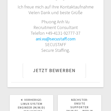
Ich freue mich auf Ihre Kontaktaufnahme
Vielen Dank und beste Grüße
Phuong Anh Vu
Recruitment Consultant
Telefon +49-4131-92777-37
ani.vu@secustaff.com
SECUSTAFF
Secure Staffing.
VORHERIGER
NÄCHSTER
VORHERIGE:
NÄCHSTER:
BEITRAG:
BEITRAG:
ONSITE
LINUX SYSTEM
SUPPORTER
ENGINEER (M/W/D)
(M/W/D) — BERLIN