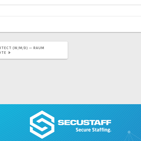
ITECT (W/M/D) — RAUM
OTE