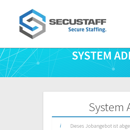
Zum
Inhalt
springen
SYSTEM AD
Beitragsnavigatio
System 
Dieses Jobangebot ist abge