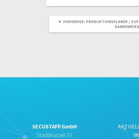
VORHERIGER
VORHERIGE:
PRODUKTIONSPLANER / SUP
BEITRAG:
DANNENBER
SECUSTAFF GmbH
AKTUELL
Stadtkoppel 33
I