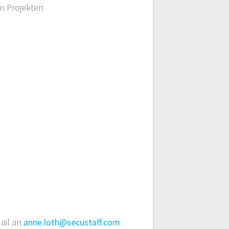
n Projekten
Mail an
anne.loth@secustaff.com