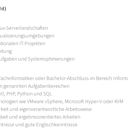
/d)
nux-Serverlandschaften
rtualisierungsumgebungen
ationalen IT-Projekten
eitung
-Aufgaben und Systemoptimierungen
chinformatiker oder Bachelor-Abschluss im Bereich Inform
den genannten Aufgabenbereichen
ell, PHP, Python und SQL
chnologien wie VMware vSphere, Microsoft Hyper-V oder KVM
arkeit und eigenverantwortliche Arbeitsweise
eit und ergebnisorientiertes Arbeiten
tnisse und gute Englischkenntnisse