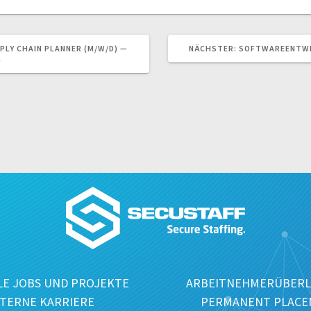
NÄCHSTER
PLY CHAIN PLANNER (M/W/D) —
NÄCHSTER:
SOFTWAREENTWIC
BEITRAG:
G
E JOBS UND PROJEKTE
ARBEITNEHMERÜBERL
NTERNE KARRIERE
PERMANENT PLACE