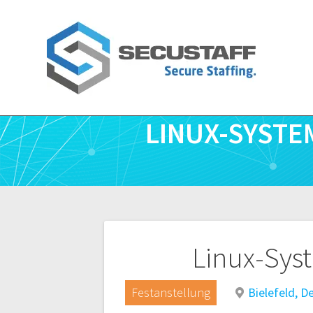
Zum
Inhalt
springen
LINUX-SYSTE
Beitragsnavigatio
Linux-Sys
Festanstellung
Bielefeld, D