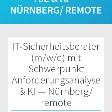
NÜRNBERG/ REMOTE
IT-Sicherheitsberater
Beitragsnavigation
(m/w/d) mit
Schwerpunkt
Anforderungsanalyse
& KI — Nürnberg/
remote