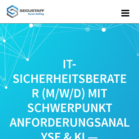
Zum
Inhalt
springen
IT-
SICHERHEITSBERATE
R (M/W/D) MIT
SCHWERPUNKT
ANFORDERUNGSANAL
YSE & KI —