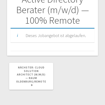
Beitragsnavigation
Berater (m/w/d) —
100% Remote
Dieses Jobangebot ist abgelaufen.
NÄCHSTER
NÄCHSTER:
CLOUD
BEITRAG:
SOLUTION
ARCHITECT (W/M/D)
— RAUM
OLDENBURG/REMOTE