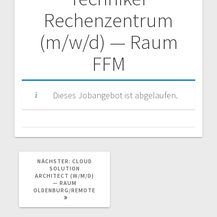
Beitragsnavigation
Rechenzentrum
(m/w/d) — Raum
FFM
Dieses Jobangebot ist abgelaufen.
NÄCHSTER
NÄCHSTER:
CLOUD
BEITRAG:
SOLUTION
ARCHITECT (W/M/D)
— RAUM
OLDENBURG/REMOTE