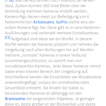
in
3D
, was die Aufnahmen noch realistischer wirken
lässt. Zudem können 360 Grad Bilder über die
Verbindung mehrerer Kameras erstellt werden.
Kamera-Rigs dienen meist zur Befestigung von 6
herkömmlichen
Actioncams
.
GoPro
stellte eins der
ersten Kamera-Rigs her. Diese gibt es in verschiedenen
Ausführungen und verbindet mehrere Einzelkameras.
[
11
]
Aufgebaut sind diese wie ein Würfel. In diesem
Würfel werden die Kameras platziert und nehmen die
Umgebung nach allen Richtungen hin auf. Werden
mehrere „normale“ Kameras in einem Verbund
zusammengeschlossen, so spricht man von
mosaikbasierten Kameras. Jede dieser Kameras nimmt
dabei einen kleinen Bereich der Umgebung auf.
Anschließend werden die Einzelbilder wie Mosaiksteine
aneinandergefügt, sodass ein omnidirektionales
Gesamtbild entsteht. Die Anzahl der dabei zu
benutzenden Kameras ist abhängig von der
Brennweite
der eingesetzten Objektive. Je geringer
diese ist, desto größer ist der Blickwinkel und desto