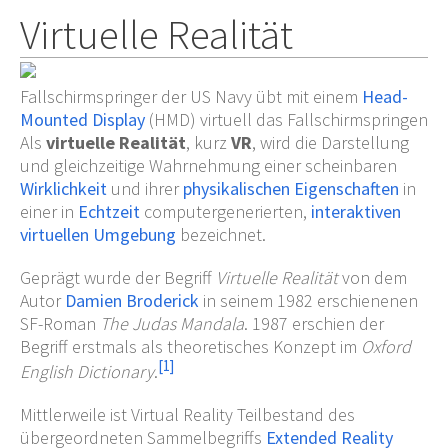
Virtuelle Realität
Fallschirmspringer der US Navy übt mit einem
Head-
Mounted Display
(HMD) virtuell das Fallschirmspringen
Als
virtuelle Realität
, kurz
VR
, wird die Darstellung
und gleichzeitige Wahrnehmung einer scheinbaren
Wirklichkeit
und ihrer
physikalischen Eigenschaften
in
einer in
Echtzeit
computergenerierten,
interaktiven
virtuellen
Umgebung
bezeichnet.
Geprägt wurde der Begriff
Virtuelle Realität
von dem
Autor
Damien Broderick
in seinem 1982 erschienenen
SF-Roman
The Judas Mandala
. 1987 erschien der
Begriff erstmals als theoretisches Konzept im
Oxford
[
1
]
English Dictionary
.
Mittlerweile ist Virtual Reality Teilbestand des
übergeordneten Sammelbegriffs
Extended Reality