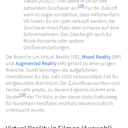
Saison 2016/17 Live-Spiele in VR für ihre
[
22
]
zahlenden Zuschauer an.
Für die Zukunft
wäre es sogar vorstellbar, dass millionenfach
VR-Tickets für ein Spiel verkauft werden, die
Zuschauer ihren Platz aber zuhause auf dem
Sofa einnehmen. Das Gleiche gilt auch für
Musik-Konzerte oder andere
Großveranstaltungen.
Die Branche um Virtual Reality (VR),
Mixed Reality
(MR)
und
Augmented Reality
(AR) gehört zu einer jungen
Branche. Somit benötigen die aufgeführten
Investitionen für das Jahr 2020 insbesondere Zeit für
ein gesundes Wachstum. Die Zukunftsaussichten sind
hierbei sehr positiv, zu diesem Ergebnis kommt eine
[
23
]
Studie
der TH Köln, in der dieser Wirtschaftszweig
für Nordrhein-Westfalen erstmals wissenschaftlich
untersucht wurde.