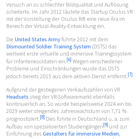
Versuch an zu schlechter Bildqualität und Auflösung
scheiterte. Im Jahr 2012 läutete das Startup Oculus VR
mit der Vorstellung der Oculus Rift eine neue Ära im
Bereich der Virtual-Reality-Entwicklung ein.
Die
United States Army
führte 2012 mit dem
Dismounted Soldier Training System
(DSTS) das
weltweit erste virtuelle und immersive Trainingssystem
[
6
]
für Infanteriesoldaten ein.
Wegen verschiedener
Probleme und Einschränkungen wurde das DSTS
[
7
]
jedoch bereits 2015 aus dem aktiven Dienst entfernt.
Aufgrund der gestiegenen Verkaufszahlen von VR
Headsets
stieg der VR-Softwaremarkt ebenfalls
kontinuierlich an. So wurde beispielsweise 2024 ein bis
2029 weiter steigendes Jahreswachstum von 7,71
%
[
8
]
prognostiziert.
Dies führte in Deutschland u.
a. zum
[
9
]
Aufbau von spezialisierten Studiengängen
und zur
Einführung des
Gestalters für immersive Medien
,