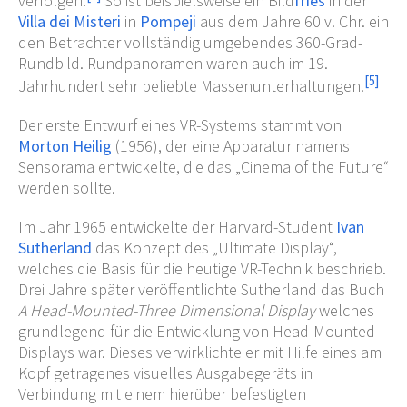
verfolgen.
So ist beispielsweise ein Bild
fries
in der
Villa dei Misteri
in
Pompeji
aus dem Jahre 60 v. Chr. ein
den Betrachter vollständig umgebendes 360-Grad-
Rundbild. Rundpanoramen waren auch im 19.
[
5
]
Jahrhundert sehr beliebte Massenunterhaltungen.
Der erste Entwurf eines VR-Systems stammt von
Morton Heilig
(1956), der eine Apparatur namens
Sensorama entwickelte, die das „Cinema of the Future“
werden sollte.
Im Jahr 1965 entwickelte der Harvard-Student
Ivan
Sutherland
das Konzept des „Ultimate Display“,
welches die Basis für die heutige VR-Technik beschrieb.
Drei Jahre später veröffentlichte Sutherland das Buch
A Head-Mounted-Three Dimensional Display
welches
grundlegend für die Entwicklung von Head-Mounted-
Displays war. Dieses verwirklichte er mit Hilfe eines am
Kopf getragenes visuelles Ausgabegeräts in
Verbindung mit einem hierüber befestigten