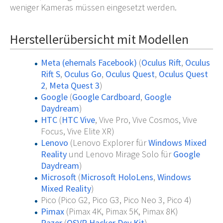
weniger Kameras müssen eingesetzt werden.
Herstellerübersicht mit Modellen
Meta (ehemals Facebook)
(
Oculus Rift
,
Oculus
Rift S
,
Oculus Go
,
Oculus Quest
,
Oculus Quest
2
,
Meta Quest 3
)
Google
(
Google Cardboard
,
Google
Daydream
)
HTC
(
HTC Vive
, Vive Pro, Vive Cosmos, Vive
Focus, Vive Elite XR)
Lenovo
(Lenovo Explorer für
Windows Mixed
Reality
und Lenovo Mirage Solo für
Google
Daydream
)
Microsoft
(
Microsoft HoloLens
,
Windows
Mixed Reality
)
Pico (Pico G2, Pico G3, Pico Neo 3, Pico 4)
Pimax
(Pimax 4K, Pimax 5K, Pimax 8K)
Razer
(
OSVR Hacker Dev Kit
)