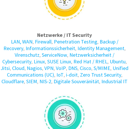
Netzwerke / IT Security
LAN, WAN
,
Firewall
,
Penetration Testing
,
Backup /
Recovery
,
Informations­sicherheit
,
Identity Manage­ment
,
Virenschutz
,
ServiceNow
,
Netzwerksicherheit /
Cybersecurity
,
Linux
,
SUSE Linux
,
Red Hat / RHEL
,
Ubuntu
,
Jitsi
,
Cloud
,
Nagios
,
VPN
,
VoIP
,
DNS
,
Cisco
,
S/MIME
,
Unified
Communications (UC)
,
IoT
,
i-doit
,
Zero Trust Security
,
Cloudflare
,
SIEM
,
NIS-2
,
Digitale Souveränität
,
Industrial IT