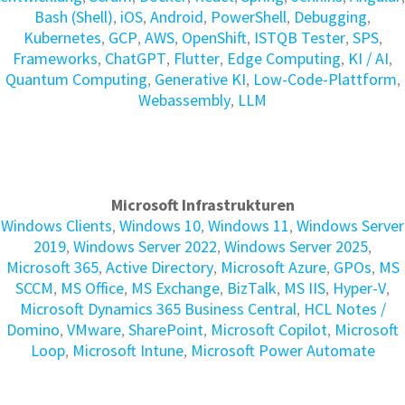
Bash (Shell)
,
iOS
,
Android
,
PowerShell
,
Debugging
,
Kubernetes
,
GCP
,
AWS
,
OpenShift
,
ISTQB Tester
,
SPS
,
Frameworks
,
ChatGPT
,
Flutter
,
Edge Computing
,
KI / AI
,
Quantum Computing
,
Generative KI
,
Low-Code-Plattform
,
Webassembly
,
LLM
Microsoft Infrastrukturen
Windows Clients
,
Windows 10
,
Windows 11
,
Windows Server
2019
,
Windows Server 2022
,
Windows Server 2025
,
Microsoft 365
,
Active Directory
,
Microsoft Azure
,
GPOs
,
MS
SCCM
,
MS Office
,
MS Exchange
,
BizTalk
,
MS IIS
,
Hyper-V
,
Microsoft Dynamics 365 Business Central
,
HCL Notes /
Domino
,
VMware
,
SharePoint
,
Microsoft Copilot
,
Microsoft
Loop
,
Microsoft Intune
,
Microsoft Power Automate