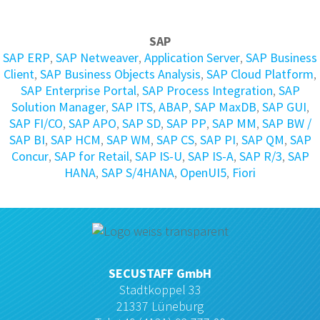
SAP
SAP ERP
,
SAP Netweaver
,
Application Server
,
SAP Business
Client
,
SAP Business Objects Analysis
,
SAP Cloud Platform
,
SAP Enterprise Portal
,
SAP Process Integration
,
SAP
Solution Manager
,
SAP ITS
,
ABAP
,
SAP MaxDB
,
SAP GUI
,
SAP FI/CO
,
SAP APO
,
SAP SD
,
SAP PP
,
SAP MM
,
SAP BW /
SAP BI
,
SAP HCM
,
SAP WM
,
SAP CS
,
SAP PI
,
SAP QM
,
SAP
Concur
,
SAP for Retail
,
SAP IS-U
,
SAP IS-A
,
SAP R/3
,
SAP
HANA
,
SAP S/4HANA
,
OpenUI5
,
Fiori
SECUSTAFF GmbH
Stadtkoppel 33
21337 Lüneburg