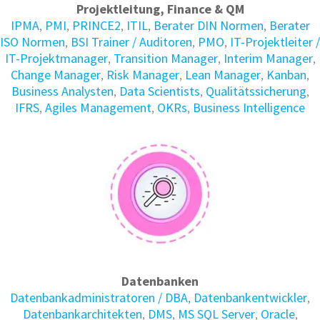
Projektleitung, Finance & QM
IPMA
,
PMI
,
PRINCE2
,
ITIL
,
Berater DIN Normen
,
Berater
ISO Normen
,
BSI Trainer / Auditoren
,
PMO
,
IT-Projektleiter /
IT-Projektmanager
,
Transition Manager
,
Interim Manager
,
Change Manager
,
Risk Manager
,
Lean Manager
,
Kanban
,
Business Analysten
,
Data Scientists
,
Qualitätssicherung
,
IFRS
,
Agiles Management
,
OKRs
,
Business Intelligence
Datenbanken
Daten­bank­administratoren / DBA
,
Daten­bank­entwickler
,
Daten­bank­architekten
,
DMS
,
MS SQL Server
,
Oracle
,