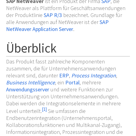
SAP NetWeaver
ist ein Produkt der Firma
SAP
, die
NetWeaver als Plattform für Geschäftsanwendungen
der Produktlinie
SAP R/3
bezeichnet. Grundlage für
alle Anwendungen auf NetWeaver ist der
SAP
NetWeaver Application Server
.
Überblick
Das Produkt fasst zahlreiche Komponenten
zusammen, die für Unternehmensanwendungen
relevant sind, darunter
ERP
,
Process Integration
,
Business Intelligence
, ein
Portal
, mehrere
Anwendungsserver
und weitere Funktionen zur
Unterstützung von Unternehmensanwendungen.
Dabei werden die Integrationselemente in mehrere
[
1
]
Level unterteilt.
Sie umfassen die
Endbenutzerintegration (Unternehmensportal,
Kollaborationsfunktionen und Multikanal-Zugang),
Informationsintegration, Prozessintegration und die