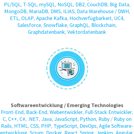
PL/SQL
,
T-SQL
,
mySQL
,
NoSQL
,
DB2
,
CouchDB
,
Big Data
,
MongoDB
,
MariaDB
,
DMS
,
ILIAS
,
Data Warehouse / DWH
,
ETL
,
OLAP
,
Apache Kafka
,
Hochverfügbarkeit
,
UC4
,
Salesforce
,
Snowflake
,
GraphQL
,
Blockchain
,
Graphdatenbank
,
Vektordatenbank
Softwareentwicklung / Emerging Technologies
Front-End
,
Back-End
,
Webentwickler
,
Full-Stack Entwickler
,
C
,
C++
,
C#
,
.NET
,
Java
,
JavaScript
,
Python
,
Ruby
/
Ruby on
Rails
,
HTML
,
CSS
,
PHP
,
TypeScript
,
DevOps
,
Agile Soft­ware­
ent­wick­lung
,
Scrum
,
Docker
,
React
,
Spring
,
Jenkins
,
Angular
,