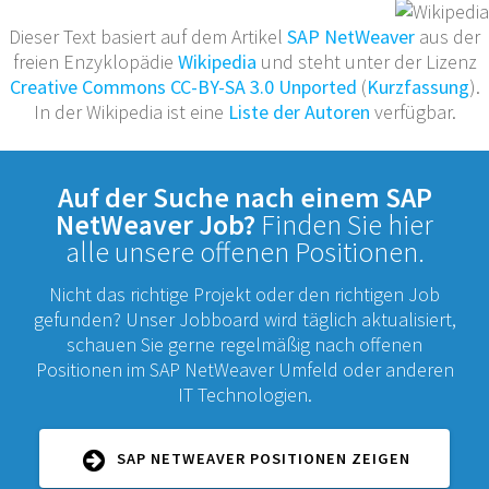
Dieser Text basiert auf dem Artikel
SAP NetWeaver
aus der
freien Enzyklopädie
Wikipedia
und steht unter der Lizenz
Creative Commons CC-BY-SA 3.0 Unported
(
Kurzfassung
).
In der Wikipedia ist eine
Liste der Autoren
verfügbar.
Auf der Suche nach einem SAP
NetWeaver Job?
Finden Sie hier
alle unsere offenen Positionen.
Nicht das richtige Projekt oder den richtigen Job
gefunden? Unser Jobboard wird täglich aktualisiert,
schauen Sie gerne regelmäßig nach offenen
Positionen im SAP NetWeaver Umfeld oder anderen
IT Technologien.
SAP NETWEAVER POSITIONEN ZEIGEN