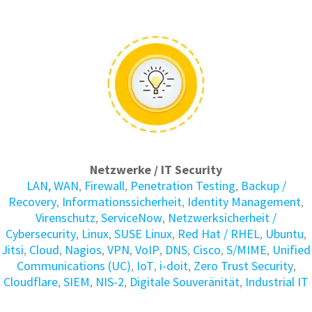
Netzwerke / IT Security
LAN, WAN
,
Firewall
,
Penetration Testing
,
Backup /
Recovery
,
Informations­sicherheit
,
Identity Manage­ment
,
Virenschutz
,
ServiceNow
,
Netzwerksicherheit /
Cybersecurity
,
Linux
,
SUSE Linux
,
Red Hat / RHEL
,
Ubuntu
,
Jitsi
,
Cloud
,
Nagios
,
VPN
,
VoIP
,
DNS
,
Cisco
,
S/MIME
,
Unified
Communications (UC)
,
IoT
,
i-doit
,
Zero Trust Security
,
Cloudflare
,
SIEM
,
NIS-2
,
Digitale Souveränität
,
Industrial IT