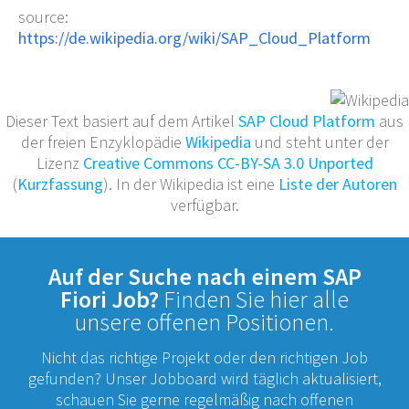
source:
https://de.wikipedia.org/wiki/SAP_Cloud_Platform
Dieser Text basiert auf dem Artikel
SAP Cloud Platform
aus
der freien Enzyklopädie
Wikipedia
und steht unter der
Lizenz
Creative Commons CC-BY-SA 3.0 Unported
(
Kurzfassung
). In der Wikipedia ist eine
Liste der Autoren
verfügbar.
Auf der Suche nach einem SAP
Fiori Job?
Finden Sie hier alle
unsere offenen Positionen.
Nicht das richtige Projekt oder den richtigen Job
gefunden? Unser Jobboard wird täglich aktualisiert,
schauen Sie gerne regelmäßig nach offenen