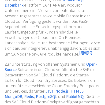
Datenbank
-Plattform SAP HANA an, wodurch
Unternehmen eine Vielzahl von Datenbank- und
Anwendungsservices sowie mobile Dienste in der
Cloud zur Verfügung gestellt wurden. Das PaaS-
Angebot bot eine Entwicklungsplattform und
Laufzeitumgebung für kundenindividuelle
Erweiterungen der Cloud- und On-Premises-
Landschaften. Neue und bestehende Lösungen ließen
sich darüber integrieren, unabhängig davon, ob es sich
[
8
]
[
9
]
[
10
]
um SAP- oder Non-SAP-Produkte handelte.
Zur Unterstützung von offenen Systemen und
Open-
Source
-Software in der Cloud veröffentlichte SAP die
Betaversion von SAP Cloud Platform, die Starter-
Edition für Cloud-Foundry-Services. Die Betaversion
unterstützte verschiedene Cloud-Foundry-Buildpacks
und Services, darunter
Java
,
Node.js
,
HTML5
,
MongoDB
,
Redis
,
PostgreSQL
und
RabbitMQ
. Die über
das SAP Cloud Platform-Cockpit verfügbar gemachten