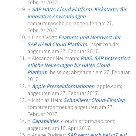
Februar 2017.
↑
SAP HANA Cloud Platform: Kickstarter für
innovative Anwendungen
.
computerwoche.de; abgerufen am 27.
Februar 2017.
↑
Linda Vogt:
Features und Mehrwert der
SAP HANA Cloud Platform
.
inspiricon.de;
abgerufen am 27. Februar 2017.
↑
Alexander Neumann:
PaaS: SAP präsentiert
etliche Neuerungen für HANA Cloud
Platform
.
heise.de; abgerufen am 27. Februar
2017.
↑
Apple Presseinformationen
.
apple.com;
abgerufen am 27. Februar 2017.
↑
Mathias Hein:
Schnellerer Cloud-Einstieg
.
computerpartner.at; abgerufen am 27.
Februar 2017.
↑
Capabilities
.
cloudplatform.sap.com;
abgerufen am 10. April 2017.
↑
Ariane Rüdiger:
SAP setzt auch bei IoT auf