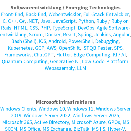
Softwareentwicklung / Emerging Technologies
Front-End
,
Back-End
,
Webentwickler
,
Full-Stack Entwickler
,
C
,
C++
,
C#
,
.NET
,
Java
,
JavaScript
,
Python
,
Ruby
/
Ruby on
Rails
,
HTML
,
CSS
,
PHP
,
TypeScript
,
DevOps
,
Agile Soft­ware­
ent­wick­lung
,
Scrum
,
Docker
,
React
,
Spring
,
Jenkins
,
Angular
,
Bash (Shell)
,
iOS
,
Android
,
PowerShell
,
Debugging
,
Kubernetes
,
GCP
,
AWS
,
OpenShift
,
ISTQB Tester
,
SPS
,
Frameworks
,
ChatGPT
,
Flutter
,
Edge Computing
,
KI / AI
,
Quantum Computing
,
Generative KI
,
Low-Code-Plattform
,
Webassembly
,
LLM
Microsoft Infrastrukturen
Windows Clients
,
Windows 10
,
Windows 11
,
Windows Server
2019
,
Windows Server 2022
,
Windows Server 2025
,
Microsoft 365
,
Active Directory
,
Microsoft Azure
,
GPOs
,
MS
SCCM
,
MS Office
,
MS Exchange
,
BizTalk
,
MS IIS
,
Hyper-V
,