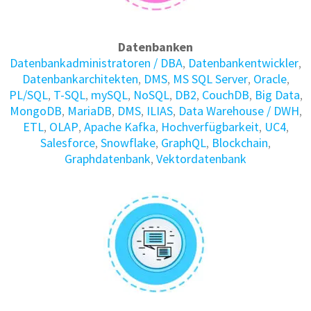
Datenbanken
Daten­bank­administratoren / DBA
,
Daten­bank­entwickler
,
Daten­bank­architekten
,
DMS
,
MS SQL Server
,
Oracle
,
PL/SQL
,
T-SQL
,
mySQL
,
NoSQL
,
DB2
,
CouchDB
,
Big Data
,
MongoDB
,
MariaDB
,
DMS
,
ILIAS
,
Data Warehouse / DWH
,
ETL
,
OLAP
,
Apache Kafka
,
Hochverfügbarkeit
,
UC4
,
Salesforce
,
Snowflake
,
GraphQL
,
Blockchain
,
Graphdatenbank
,
Vektordatenbank