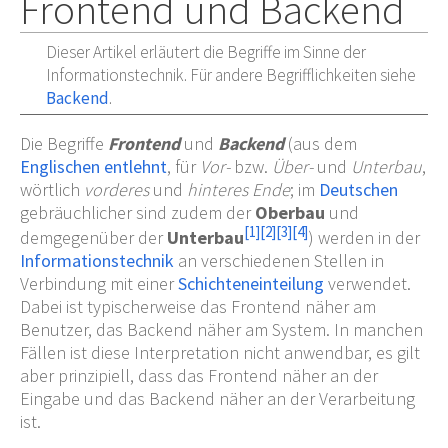
Frontend und Backend
Dieser Artikel erläutert die Begriffe im Sinne der
Informationstechnik. Für andere Begrifflichkeiten siehe
Backend
.
Die Begriffe
Frontend
und
Backend
(aus dem
Englischen
entlehnt
, für
Vor-
bzw.
Über-
und
Unterbau
,
wörtlich
vorderes
und
hinteres Ende
; im
Deutschen
gebräuchlicher sind zudem der
Oberbau
und
[
1
]
[
2
]
[
3
]
[
4
]
demgegenüber der
Unterbau
) werden in der
Informationstechnik
an verschiedenen Stellen in
Verbindung mit einer
Schichteneinteilung
verwendet.
Dabei ist typischerweise das Frontend näher am
Benutzer, das Backend näher am System. In manchen
Fällen ist diese Interpretation nicht anwendbar, es gilt
aber prinzipiell, dass das Frontend näher an der
Eingabe und das Backend näher an der Verarbeitung
ist.