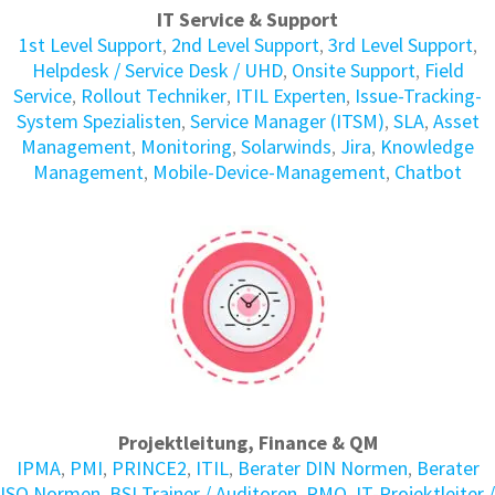
IT Service & Support
1st Level Support
,
2nd Level Support
,
3rd Level Support
,
Helpdesk / Service Desk / UHD
,
Onsite Support
,
Field
Service
,
Rollout Techniker
,
ITIL Experten
,
Issue-Tracking-
System Spezialisten
,
Service Manager (ITSM)
,
SLA
,
Asset
Management
,
Monitoring
,
Solarwinds
,
Jira
,
Knowledge
Management
,
Mobile-Device-Management
,
Chatbot
Projektleitung, Finance & QM
IPMA
,
PMI
,
PRINCE2
,
ITIL
,
Berater DIN Normen
,
Berater
ISO Normen
,
BSI Trainer / Auditoren
,
PMO
,
IT-Projektleiter /