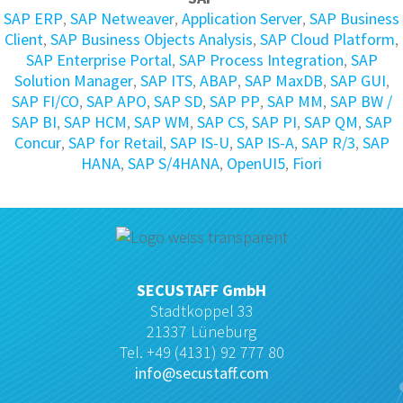
SAP ERP
,
SAP Netweaver
,
Application Server
,
SAP Business
Client
,
SAP Business Objects Analysis
,
SAP Cloud Platform
,
SAP Enterprise Portal
,
SAP Process Integration
,
SAP
Solution Manager
,
SAP ITS
,
ABAP
,
SAP MaxDB
,
SAP GUI
,
SAP FI/CO
,
SAP APO
,
SAP SD
,
SAP PP
,
SAP MM
,
SAP BW /
SAP BI
,
SAP HCM
,
SAP WM
,
SAP CS
,
SAP PI
,
SAP QM
,
SAP
Concur
,
SAP for Retail
,
SAP IS-U
,
SAP IS-A
,
SAP R/3
,
SAP
HANA
,
SAP S/4HANA
,
OpenUI5
,
Fiori
SECUSTAFF GmbH
Stadtkoppel 33
21337 Lüneburg
Tel. +49 (4131) 92 777 80
info@secustaff.com