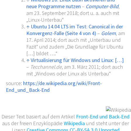
neue Programme nutzen
–
Computer-Bild
,
am 23. September 2018; dort u.
a. auch mit
„Linux-Unterbau“
↑
Ubuntu 14.04 LTS im Test: Canonical in der
Konvergenz-Falle (Seite 4 von 4)
–
Golem
, am
17. April 2014; dort auch mit „Unterbau und
Fazit“ und zudem „Die Grundlage für Ubuntu
[…] bildet ….“
↑
Virtualisierung für Windows und Linux:
[
…
]
–
Tecchannel.de
, am 3. März 2011; dort auch
mit „Windows oder Linux als Unterbau“
source:
https://de.wikipedia.org/wiki/Front-
End_und_Back-End
Dieser Text basiert auf dem Artikel
Front-End und Back-End
aus der freien Enzyklopädie
Wikipedia
und steht unter der
Lizenz
Creative Commons CC-BY-SA 3.0 Unported