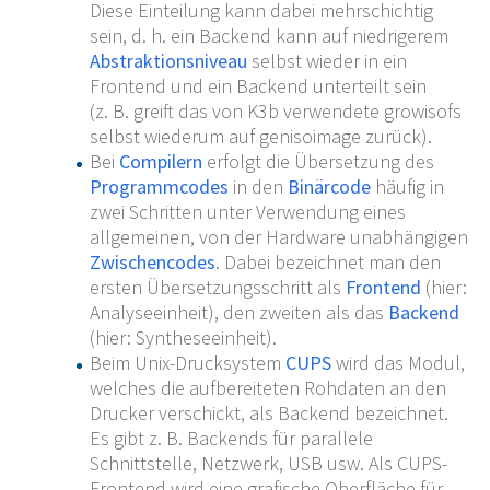
Diese Einteilung kann dabei mehrschichtig
sein, d.
h. ein Backend kann auf niedrigerem
Abstraktionsniveau
selbst wieder in ein
Frontend und ein Backend unterteilt sein
(z.
B. greift das von K3b verwendete growisofs
selbst wiederum auf genisoimage zurück).
Bei
Compilern
erfolgt die Übersetzung des
Programmcodes
in den
Binärcode
häufig in
zwei Schritten unter Verwendung eines
allgemeinen, von der Hardware unabhängigen
Zwischencodes
. Dabei bezeichnet man den
ersten Übersetzungsschritt als
Frontend
(hier:
Analyseeinheit), den zweiten als das
Backend
(hier: Syntheseeinheit).
Beim Unix-Drucksystem
CUPS
wird das Modul,
welches die aufbereiteten Rohdaten an den
Drucker verschickt, als Backend bezeichnet.
Es gibt z.
B. Backends für parallele
Schnittstelle, Netzwerk, USB usw. Als CUPS-
Frontend wird eine grafische Oberfläche für