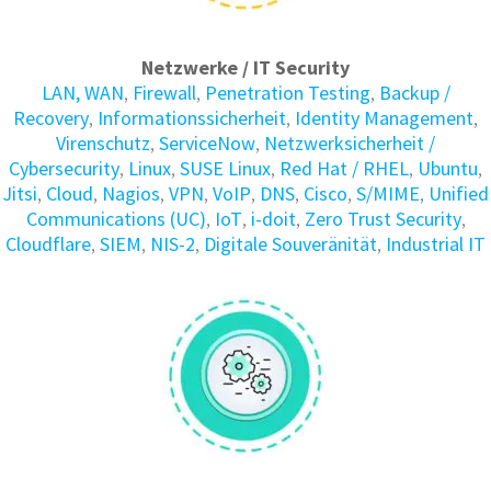
Netzwerke / IT Security
LAN, WAN
,
Firewall
,
Penetration Testing
,
Backup /
Recovery
,
Informations­sicherheit
,
Identity Manage­ment
,
Virenschutz
,
ServiceNow
,
Netzwerksicherheit /
Cybersecurity
,
Linux
,
SUSE Linux
,
Red Hat / RHEL
,
Ubuntu
,
Jitsi
,
Cloud
,
Nagios
,
VPN
,
VoIP
,
DNS
,
Cisco
,
S/MIME
,
Unified
Communications (UC)
,
IoT
,
i-doit
,
Zero Trust Security
,
Cloudflare
,
SIEM
,
NIS-2
,
Digitale Souveränität
,
Industrial IT