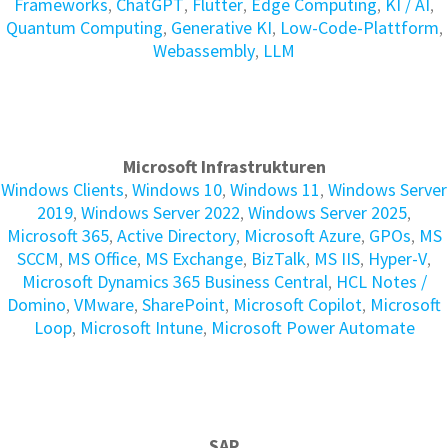
Frameworks
,
ChatGPT
,
Flutter
,
Edge Computing
,
KI / AI
,
Quantum Computing
,
Generative KI
,
Low-Code-Plattform
,
Webassembly
,
LLM
Microsoft Infrastrukturen
Windows Clients
,
Windows 10
,
Windows 11
,
Windows Server
2019
,
Windows Server 2022
,
Windows Server 2025
,
Microsoft 365
,
Active Directory
,
Microsoft Azure
,
GPOs
,
MS
SCCM
,
MS Office
,
MS Exchange
,
BizTalk
,
MS IIS
,
Hyper-V
,
Microsoft Dynamics 365 Business Central
,
HCL Notes /
Domino
,
VMware
,
SharePoint
,
Microsoft Copilot
,
Microsoft
Loop
,
Microsoft Intune
,
Microsoft Power Automate
SAP