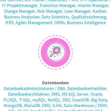
IT-Projektmanager
,
Transition Manager
,
Interim Manager
,
Change Manager
,
Risk Manager
,
Lean Manager
,
Kanban
,
Business Analysten
,
Data Scientists
,
Qualitätssicherung
,
IFRS
,
Agiles Management
,
OKRs
,
Business Intelligence
Datenbanken
Daten­bank­administratoren / DBA
,
Daten­bank­entwickler
,
Daten­bank­architekten
,
DMS
,
MS SQL Server
,
Oracle
,
PL/SQL
,
T-SQL
,
mySQL
,
NoSQL
,
DB2
,
CouchDB
,
Big Data
,
MongoDB
,
MariaDB
,
DMS
,
ILIAS
,
Data Warehouse / DWH
,