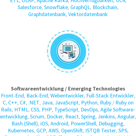
ETL
,
OLAP
,
Apache Kafka
,
Hochverfügbarkeit
,
UC4
,
Salesforce
,
Snowflake
,
GraphQL
,
Blockchain
,
Graphdatenbank
,
Vektordatenbank
Softwareentwicklung / Emerging Technologies
Front-End
,
Back-End
,
Webentwickler
,
Full-Stack Entwickler
,
C
,
C++
,
C#
,
.NET
,
Java
,
JavaScript
,
Python
,
Ruby
/
Ruby on
Rails
,
HTML
,
CSS
,
PHP
,
TypeScript
,
DevOps
,
Agile Soft­ware­
ent­wick­lung
,
Scrum
,
Docker
,
React
,
Spring
,
Jenkins
,
Angular
,
Bash (Shell)
,
iOS
,
Android
,
PowerShell
,
Debugging
,
Kubernetes
,
GCP
,
AWS
,
OpenShift
,
ISTQB Tester
,
SPS
,