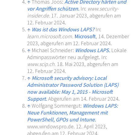
↑
Thomas Joos:
Active Directory härten und
vor Angriffen schützen.
In:
www.security-
insider.de.
17.
Januar 2023
,
abgerufen am
12.
Februar 2024
.
↑
Was ist das Windows LAPS?
In:
learn.microsoft.com.
Microsoft
,
14.
Dezember
2023
,
abgerufen am 12.
Februar 2024
.
↑
Michael Schneider:
Windows LAPS.
Lokale
Adminpasswörter neu aufgelegt.
In:
www.scip.ch.
18.
Mai 2023
,
abgerufen am
12.
Februar 2024
.
↑
Microsoft security advisory: Local
Administrator Password Solution (LAPS)
now available: May 1, 2015 - Microsoft
Support.
Abgerufen am 14.
Februar 2024
.
↑
Wolfgang Sommergut:
Windows LAPS:
Neue Funktionen, Management mit
PowerShell, GPOs und Intune.
www.windowspro.de.
12.
April 2023
,
abgerufen am 12.
Februar 2024
.