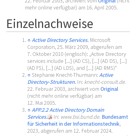
22.
Februar 2003,
archiviert
vom
Original
(nicht
mehr online verfügbar)
am
16.
April 2005
.
Einzelnachweise
↑
Active Directory Services.
Microsoft
Corporation,
25.
März 2009
,
abgerufen am
7.
Oktober 2010
(englisch)
:
„Active Directory
services include [...] (AD CS), [...] (AD DS), [...]
(AD FS), [...] (AD LDS), and [...] (AD RMS)“
↑
Stephanie Knecht-Thurmann:
Active
Directory-Strukturen.
In:
knecht-consult.de.
22.
Februar 2003,
archiviert
vom
Original
(nicht mehr online verfügbar)
am
12.
Mai 2005
.
↑
APP.2.2 Active Directory Domain
Services.
In:
www.bsi.bund.de.
Bundesamt
für Sicherheit in der Informationstechnik
,
2023
,
abgerufen am 12.
Februar 2024
.