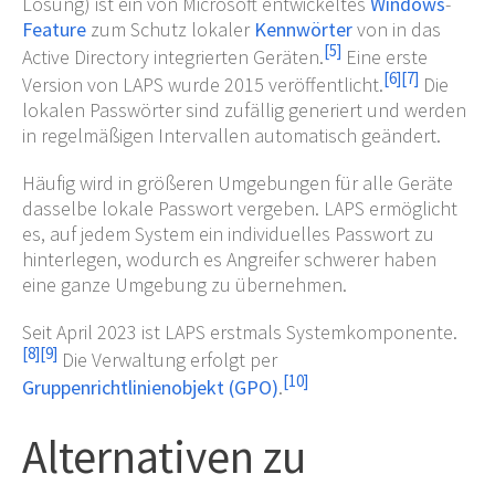
Lösung) ist ein von Microsoft entwickeltes
Windows
-
Feature
zum Schutz lokaler
Kennwörter
von in das
[
5
]
Active Directory integrierten Geräten.
Eine erste
[
6
]
[
7
]
Version von LAPS wurde 2015 veröffentlicht.
Die
lokalen Passwörter sind zufällig generiert und werden
in regelmäßigen Intervallen automatisch geändert.
Häufig wird in größeren Umgebungen für alle Geräte
dasselbe lokale Passwort vergeben. LAPS ermöglicht
es, auf jedem System ein individuelles Passwort zu
hinterlegen, wodurch es Angreifer schwerer haben
eine ganze Umgebung zu übernehmen.
Seit April 2023 ist LAPS erstmals Systemkomponente.
[
8
]
[
9
]
Die Verwaltung erfolgt per
[
10
]
Gruppenrichtlinienobjekt (GPO)
.
Alternativen zu