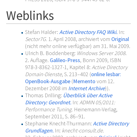
Weblinks
Stefan Halder:
Active Directory FAQ Wiki.
In:
Sector7G.
1.
April 2008,
archiviert
vom
Original
(nicht mehr online verfügbar)
am
31.
Mai 2009
.
Ulrich B. Boddenberg
:
Windows Server 2008
.
2. Auflage.
Galileo-Press
, Bonn 2009,
ISBN
978-3-8362-1327-1
, Kapitel 8:
Active Directory
Domain-Dienste
,
S.
213–402
(
online lesbar:
OpenBook-Ausgabe
(
Memento
vom 12.
Dezember 2008 im
Internet Archive
)).
Thomas Drilling:
Überblick über Active
Directory: Geordnet.
In:
ADMIN 05/2011:
Performance Tuning.
Heinemann-Verlag,
September 2011,
S.
86–91
.
Stephanie Knecht-Thurmann:
Active Directory
Grundlagen.
In:
knecht-consult.de.