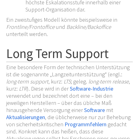
höchste Eskalationsstufe innerhalb einer
Support-Organisation dar.
Ein zweistufiges Modell könnte beispielsweise in
Frontline/Frontoffice
und
Backline/Backoffice
unterteilt werden.
Long Term Support
Eine besondere Form der technischen Unterstützung
ist die sogenannte „Langzeitunterstützung“ (engl.:
long-term support
, kurz:
LTS
; geleg.
long-term release
,
kurz:
LTR
). Diese wird in der
Software-Industrie
verwendet und bezeichnet dort eine – bei den
jeweiligen Herstellern – über das übliche Maß
hinausgehende Versorgung einer
Software
mit
Aktualisierungen
, die üblicherweise nur zur Behebung
von sicherheitskritischen
Programmfehlern
gedacht
sind. Konkret kann das heißen, dass diese
Aktualisierungen selbst bei Erscheinen eines neueren