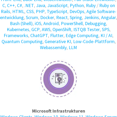
C
,
C++
,
C#
,
.NET
,
Java
,
JavaScript
,
Python
,
Ruby
/
Ruby on
Rails
,
HTML
,
CSS
,
PHP
,
TypeScript
,
DevOps
,
Agile Soft­ware­
ent­wick­lung
,
Scrum
,
Docker
,
React
,
Spring
,
Jenkins
,
Angular
,
Bash (Shell)
,
iOS
,
Android
,
PowerShell
,
Debugging
,
Kubernetes
,
GCP
,
AWS
,
OpenShift
,
ISTQB Tester
,
SPS
,
Frameworks
,
ChatGPT
,
Flutter
,
Edge Computing
,
KI / AI
,
Quantum Computing
,
Generative KI
,
Low-Code-Plattform
,
Webassembly
,
LLM
Microsoft Infrastrukturen
Windows Clients
,
Windows 10
,
Windows 11
,
Windows Server