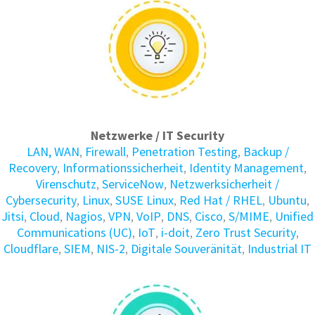
Netzwerke / IT Security
LAN, WAN
,
Firewall
,
Penetration Testing
,
Backup /
Recovery
,
Informations­sicherheit
,
Identity Manage­ment
,
Virenschutz
,
ServiceNow
,
Netzwerksicherheit /
Cybersecurity
,
Linux
,
SUSE Linux
,
Red Hat / RHEL
,
Ubuntu
,
Jitsi
,
Cloud
,
Nagios
,
VPN
,
VoIP
,
DNS
,
Cisco
,
S/MIME
,
Unified
Communications (UC)
,
IoT
,
i-doit
,
Zero Trust Security
,
Cloudflare
,
SIEM
,
NIS-2
,
Digitale Souveränität
,
Industrial IT