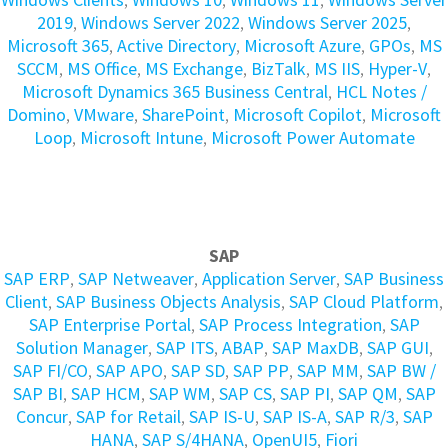
2019
,
Windows Server 2022
,
Windows Server 2025
,
Microsoft 365
,
Active Directory
,
Microsoft Azure
,
GPOs
,
MS
SCCM
,
MS Office
,
MS Exchange
,
BizTalk
,
MS IIS
,
Hyper-V
,
Microsoft Dynamics 365 Business Central
,
HCL Notes /
Domino
,
VMware
,
SharePoint
,
Microsoft Copilot
,
Microsoft
Loop
,
Microsoft Intune
,
Microsoft Power Automate
SAP
SAP ERP
,
SAP Netweaver
,
Application Server
,
SAP Business
Client
,
SAP Business Objects Analysis
,
SAP Cloud Platform
,
SAP Enterprise Portal
,
SAP Process Integration
,
SAP
Solution Manager
,
SAP ITS
,
ABAP
,
SAP MaxDB
,
SAP GUI
,
SAP FI/CO
,
SAP APO
,
SAP SD
,
SAP PP
,
SAP MM
,
SAP BW /
SAP BI
,
SAP HCM
,
SAP WM
,
SAP CS
,
SAP PI
,
SAP QM
,
SAP
Concur
,
SAP for Retail
,
SAP IS-U
,
SAP IS-A
,
SAP R/3
,
SAP
HANA
,
SAP S/4HANA
,
OpenUI5
,
Fiori