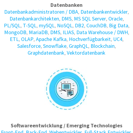
Datenbanken
Daten­bank­administratoren / DBA
,
Daten­bank­entwickler
,
Daten­bank­architekten
,
DMS
,
MS SQL Server
,
Oracle
,
PL/SQL
,
T-SQL
,
mySQL
,
NoSQL
,
DB2
,
CouchDB
,
Big Data
,
MongoDB
,
MariaDB
,
DMS
,
ILIAS
,
Data Warehouse / DWH
,
ETL
,
OLAP
,
Apache Kafka
,
Hochverfügbarkeit
,
UC4
,
Salesforce
,
Snowflake
,
GraphQL
,
Blockchain
,
Graphdatenbank
,
Vektordatenbank
Softwareentwicklung / Emerging Technologies
Front-End
,
Back-End
,
Webentwickler
,
Full-Stack Entwickler
,