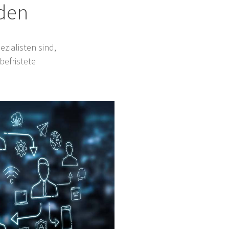
nden
zialisten sind,
befristete