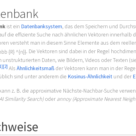
tenbank
nk
ist ein
Datenbanksystem
, das dem Speichern und Durch
 auf die effiziente Suche nach ähnlichen Vektoren innerhalb
toren versteht man in diesem Sinne Elemente aus dem reelle
. Die Vektoren sind dabei in der Regel hochdime
unstrukturierten Daten, wie Bildern, Videos oder Texten (s
1
]
[
2
]
Als
Ähnlichkeitsmaß
der Vektoren kann man in der Rege
 üblich sind unter anderem die
Kosinus-Ähnlichkeit
und der
E
kann z.
B. die approximative Nächste-Nachbar-Suche verwen
I Similarity Search)
oder
annoy (Approximate Nearest Neigh
chweise