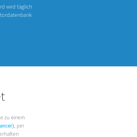
d wird täglich
ektordatenbank
t
lle zu einem
lancer)
, per
erhaften