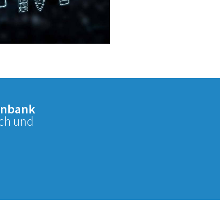
enbank
ach und