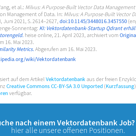
ang,
et al.
:
Milvus: A Purpose-Built Vector Data Management
on Management of Data. In:
Milvus: A Purpose-Built Vector
M, Juni 2021,
S.
2614–2627
,
doi
:
10.1145/3448016.3457550
(eng
enge-Sonnentag:
KI: Vektordatenbank-Startup Qdrant erhält
storengeld.
heise online,
21.
April 2023,
archiviert
vom
Origina
m 16.
Mai 2023
.
ilarity Metrics.
Abgerufen am 16.
Mai 2023
.
kipedia.org/wiki/Vektordatenbank
siert auf dem Artikel
Vektordatenbank
aus der freien Enzykl
enz
Creative Commons CC-BY-SA 3.0 Unported
(
Kurzfassung
oren
verfügbar.
Suche nach einem Vektordatenbank Job
hier alle unsere offenen Positionen.