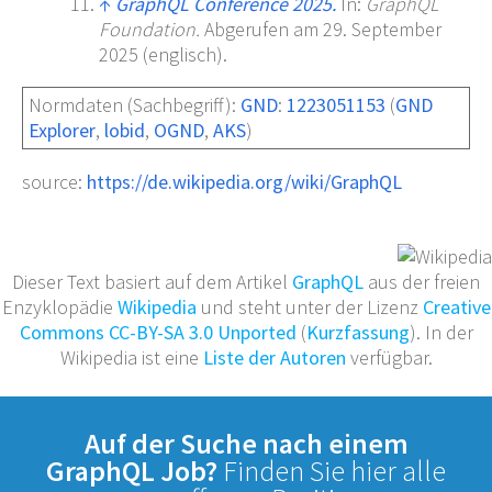
↑
GraphQL Conference 2025.
In:
GraphQL
Foundation.
Abgerufen am 29.
September
2025
(englisch).
Normdaten
(Sachbegriff):
GND
:
1223051153
(
GND
Explorer
,
lobid
,
OGND
,
AKS
)
source:
https://de.wikipedia.org/wiki/GraphQL
Dieser Text basiert auf dem Artikel
GraphQL
aus der freien
Enzyklopädie
Wikipedia
und steht unter der Lizenz
Creative
Commons CC-BY-SA 3.0 Unported
(
Kurzfassung
). In der
Wikipedia ist eine
Liste der Autoren
verfügbar.
Auf der Suche nach einem
GraphQL Job?
Finden Sie hier alle