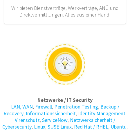
Wir bieten Dienstverträge, Werkverträge, ANÜ und
Direktvermittlungen. Alles aus einer Hand.
Netzwerke / IT Security
LAN, WAN
,
Firewall
,
Penetration Testing
,
Backup /
Recovery
,
Informations­sicherheit
,
Identity Manage­ment
,
Virenschutz
,
ServiceNow
,
Netzwerksicherheit /
Cybersecurity
,
Linux
,
SUSE Linux
,
Red Hat / RHEL
,
Ubuntu
,