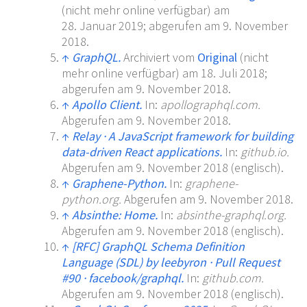
(nicht mehr online verfügbar)
am
28.
Januar 2019
;
abgerufen am 9.
November
2018
.
↑
GraphQL.
Archiviert
vom
Original
(nicht
mehr online verfügbar)
am
18.
Juli 2018
;
abgerufen am 9.
November 2018
.
↑
Apollo Client.
In:
apollographql.com.
Abgerufen am 9.
November 2018
.
↑
Relay · A JavaScript framework for building
data-driven React applications.
In:
github.io.
Abgerufen am 9.
November 2018
(englisch).
↑
Graphene-Python.
In:
graphene-
python.org.
Abgerufen am 9.
November 2018
.
↑
Absinthe: Home.
In:
absinthe-graphql.org.
Abgerufen am 9.
November 2018
(englisch).
↑
[
RFC
]
GraphQL Schema Definition
Language (SDL) by leebyron · Pull Request
#90 · facebook/graphql.
In:
github.com.
Abgerufen am 9.
November 2018
(englisch).