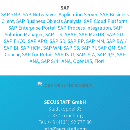
SAP
SAP ERP
,
SAP Netweaver
,
Application Server
,
SAP Business
Client
,
SAP Business Objects Analysis
,
SAP Cloud Platform
,
SAP Enterprise Portal
,
SAP Process Integration
,
SAP
Solution Manager
,
SAP ITS
,
ABAP
,
SAP MaxDB
,
SAP GUI
,
SAP FI/CO
,
SAP APO
,
SAP SD
,
SAP PP
,
SAP MM
,
SAP BW /
SAP BI
,
SAP HCM
,
SAP WM
,
SAP CS
,
SAP PI
,
SAP QM
,
SAP
Concur
,
SAP for Retail
,
SAP IS-U
,
SAP IS-A
,
SAP R/3
,
SAP
HANA
,
SAP S/4HANA
,
OpenUI5
,
Fiori
SECUSTAFF GmbH
Stadtkoppel 33
21337 Lüneburg
Tel. +49 (4131) 92 777 80
info@secustaff.com