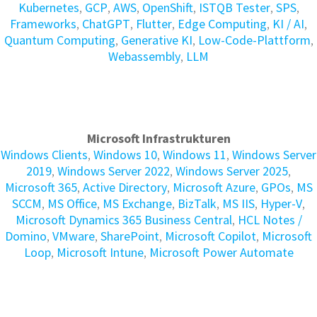
Kubernetes
,
GCP
,
AWS
,
OpenShift
,
ISTQB Tester
,
SPS
,
Frameworks
,
ChatGPT
,
Flutter
,
Edge Computing
,
KI / AI
,
Quantum Computing
,
Generative KI
,
Low-Code-Plattform
,
Webassembly
,
LLM
Microsoft Infrastrukturen
Windows Clients
,
Windows 10
,
Windows 11
,
Windows Server
2019
,
Windows Server 2022
,
Windows Server 2025
,
Microsoft 365
,
Active Directory
,
Microsoft Azure
,
GPOs
,
MS
SCCM
,
MS Office
,
MS Exchange
,
BizTalk
,
MS IIS
,
Hyper-V
,
Microsoft Dynamics 365 Business Central
,
HCL Notes /
Domino
,
VMware
,
SharePoint
,
Microsoft Copilot
,
Microsoft
Loop
,
Microsoft Intune
,
Microsoft Power Automate