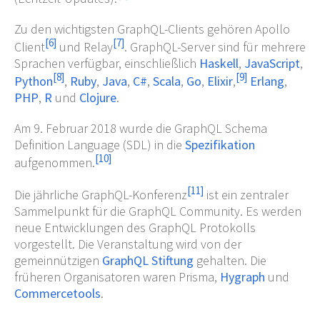
Zu den wichtigsten GraphQL-Clients gehören Apollo
[
6
]
[
7
]
Client
und Relay
. GraphQL-Server sind für mehrere
Sprachen verfügbar, einschließlich
Haskell
,
JavaScript
,
[
8
]
[
9
]
Python
,
Ruby
,
Java
,
C#
,
Scala
,
Go
,
Elixir
,
Erlang
,
PHP
,
R
und
Clojure
.
Am 9. Februar 2018 wurde die GraphQL Schema
Definition Language (SDL) in die
Spezifikation
[
10
]
aufgenommen.
[
11
]
Die jährliche GraphQL-Konferenz
ist ein zentraler
Sammelpunkt für die GraphQL Community. Es werden
neue Entwicklungen des GraphQL Protokolls
vorgestellt. Die Veranstaltung wird von der
gemeinnützigen
GraphQL Stiftung
gehalten. Die
früheren Organisatoren waren Prisma,
Hygraph
und
Commercetools
.