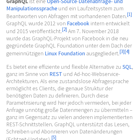
GraphQL
ist eine
Open-Source
-
Datenabfrage- und
Manipulationssprache
und ein Laufzeitsystem zum
[
1
]
Beantworten von Abfragen mit vorhandenen Daten.
GraphQL wurde 2012 von
Facebook
intern entwickelt
[
2
]
und 2015 veröffentlicht.
Am 7. November 2018
wurde das GraphQL-Projekt von Facebook in die neu
gegründete GraphQL Foundation unter dem Dach der
[
3
]
[
4
]
gemeinnützigen
Linux Foundation
ausgegliedert.
Es bietet eine effiziente und flexible Alternative zu
SQL
,
ganz im Sinne von
REST
und Ad-hoc-Webservice-
Architekturen. Als eine zustandslose Abfragesprache
ermöglicht es Clients, die genaue Struktur der
benötigten Daten zu definieren. Durch diese
Parametrisierung wird hier jedoch vermieden, bei jeder
Anfrage unnötig große Datenmengen zu übermitteln –
ganz im Gegensatz zu vielen anderen implementierten
REST-Schnittstellen. GraphQL unterstützt das Lesen,
Schreiben und Abonnieren von Datenänderungen
[
5
]
(Echtzeit-Updates).