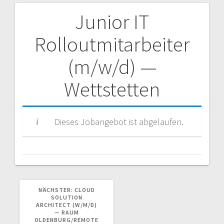
Junior IT
Beitragsnavigation
Rolloutmitarbeiter
(m/w/d) —
Wettstetten
Dieses Jobangebot ist abgelaufen.
NÄCHSTER
NÄCHSTER:
CLOUD
BEITRAG:
SOLUTION
ARCHITECT (W/M/D)
— RAUM
OLDENBURG/REMOTE