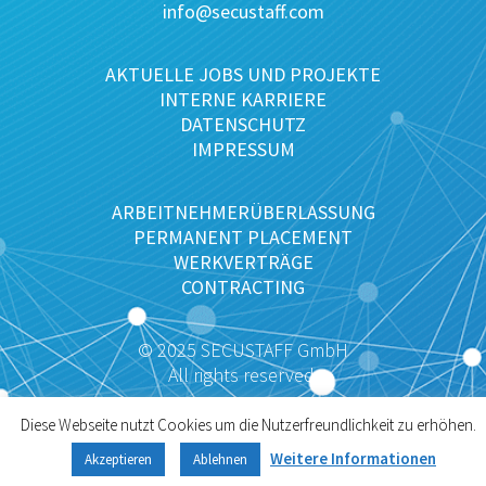
info@secustaff.com
AKTUELLE JOBS UND PROJEKTE
INTERNE KARRIERE
DATENSCHUTZ
IMPRESSUM
ARBEITNEHMERÜBERLASSUNG
PERMANENT PLACEMENT
WERKVERTRÄGE
CONTRACTING
© 2025 SECUSTAFF GmbH
All rights reserved.
Diese Webseite nutzt Cookies um die Nutzerfreundlichkeit zu erhöhen.
Weitere Informationen
Akzeptieren
Ablehnen