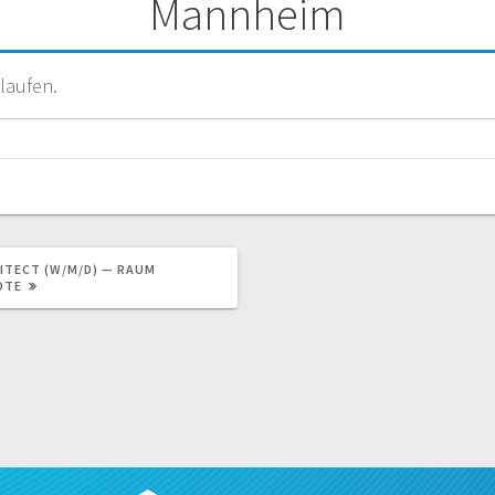
Mannheim
laufen.
ITECT (W/M/D) — RAUM
OTE