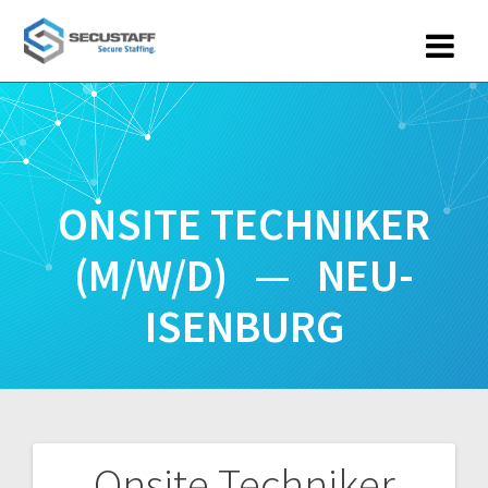
Zum
Inhalt
springen
ONSITE TECHNIKER
(M/W/D) — NEU-
ISENBURG
Onsite Techniker