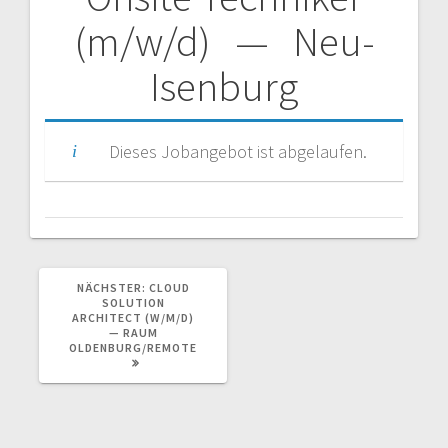
Beitragsnavigation
(m/w/d) — Neu-
Isenburg
Dieses Jobangebot ist abgelaufen.
NÄCHSTER
NÄCHSTER:
CLOUD
BEITRAG:
SOLUTION
ARCHITECT (W/M/D)
— RAUM
OLDENBURG/REMOTE