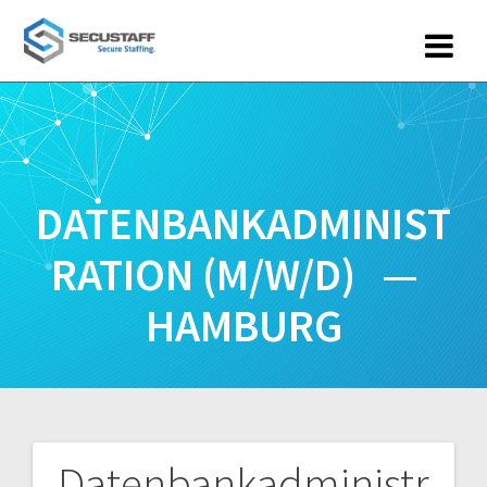
Zum
Inhalt
springen
DATENBANKADMINIST
RATION (M/W/D) —
HAMBURG
Datenbankadministr