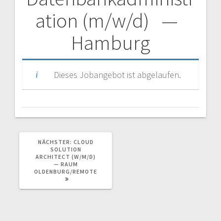
Beitragsnavigation
ation (m/w/d) —
Hamburg
Dieses Jobangebot ist abgelaufen.
NÄCHSTER
NÄCHSTER:
CLOUD
BEITRAG:
SOLUTION
ARCHITECT (W/M/D)
— RAUM
OLDENBURG/REMOTE