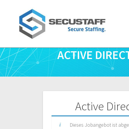
Zum
Inhalt
springen
ACTIVE DIREC
Beitragsnavigatio
Active Dir
Dieses Jobangebot ist abge