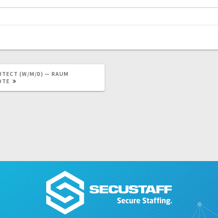
ITECT (W/M/D) — RAUM
OTE